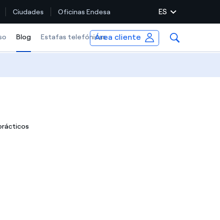
ES
Ciudades
Oficinas Endesa
Área cliente
so
Blog
Selected item
Estafas telefónicas
prácticos