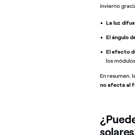
invierno graci
La luz difu
El ángulo d
El efecto 
los módulo
En resumen, l
no afecta al f
¿Puede 
solare