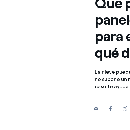
Qué p
panel
para 
qué d
La nieve pued
no supone un 
caso te ayudar