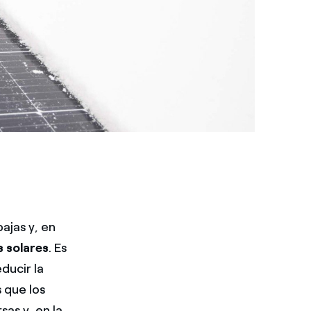
ajas y, en
s solares
. Es
ducir la
 que los
as y, en la