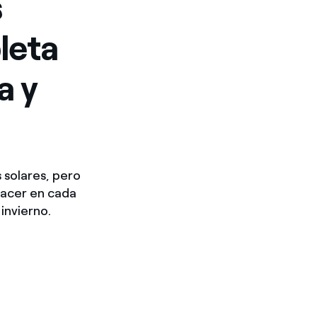
s
leta
a y
 solares, pero
hacer en cada
invierno.