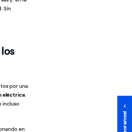
. Sin
 los
tos por una
n eléctrica
.
 incluso
¡Te asesoramos!
¡Te asesoramos!
ionando en