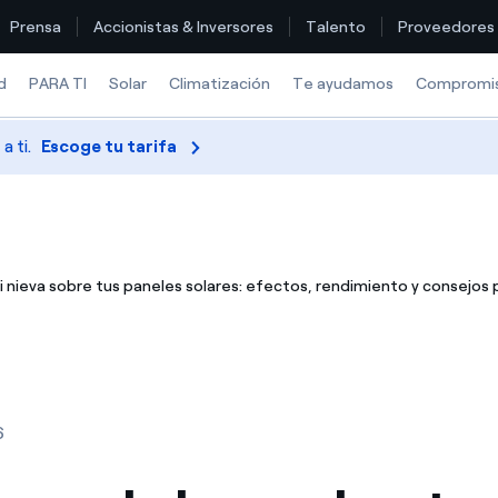
Prensa
Accionistas & Inversores
Talento
Proveedores
d
PARA TI
Solar
Climatización
Te ayudamos
Compromi
 ti.
Escoge tu tarifa
Encuentra la tarifa que más te conviene
Compara nuestras tarifas de empresa y ahorra
 nieva sobre tus paneles solares: efectos, rendimiento y consejos 
Por cada kWh que ahorres, te descontamos otro
¿Cómo ver mis facturas de Endesa?
¿Cómo cambiar el titular del contrato?
6
¿Has recibido una oferta para cambiar de compañía?