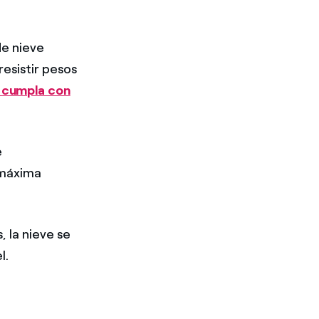
de nieve
resistir pesos
n cumpla con
e
 máxima
, la nieve se
l.