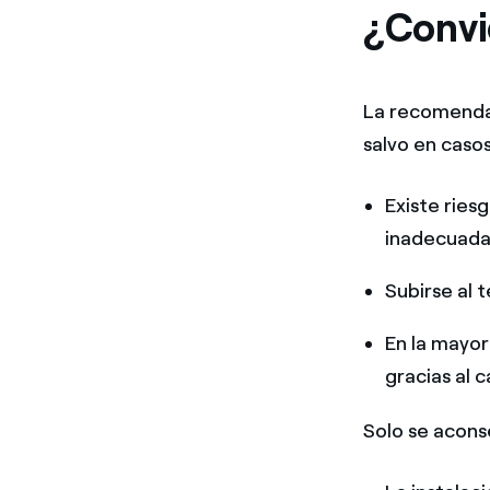
¿Convi
La recomenda
salvo en caso
Existe ries
inadecuada
Subirse al 
En la mayor
gracias al c
Solo se acons