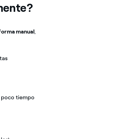
lmente?
e forma manual
,
tas
en poco tiempo