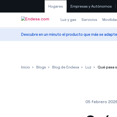
Hogares
Empresas y Autónomos
Saltar al contenido
Luz y gas
Servicios
Movilida
Descubre en un minuto el producto que más se adapte a
Inicio
Blogs
Blog de Endesa
Luz
Qué pasa si
05 febrero 202