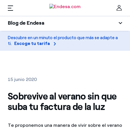
ES
Blog de Endesa
Hogares
Blog de Endesa
Descubre en un minuto el producto que más se adapte a
Cer
ti.
Escoge tu tarifa
Luz
Luz y gas
Climatización
Servicios
Gas
15 junio 2020
Movilidad
Movilidad
Sobrevive al verano sin que
Encuentra la tarifa que más te conviene
Solar
suba tu factura de la luz
Compara nuestras tarifas de empresa y ahorra
PARA TI
Electrodomésticos
Por cada kWh que ahorres, te descontamos otro
Te proponemos una manera de vivir sobre el verano
Solar
Empresas