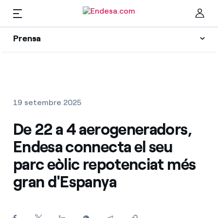
CA
Prensa
Premsa
Newsletter i alertes
Cer
Actualitat
19 setembre 2025
Recursos
De 22 a 4 aerogeneradors,
Endesa connecta el seu
Col·leccions
Troba la tarifa que més et convé
parc eòlic repotenciat més
gran d'Espanya
Compara les nostres tarifes d’empresa i estalvia
Contactes premsa
Per cada kWh que estalviïs, et descomptem un
altre