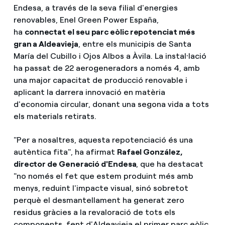
Endesa, a través de la seva filial d'energies
renovables, Enel Green Power España,
ha
connectat el seu parc eòlic repotenciat més
gran a Aldeavieja
, entre els municipis de Santa
María del Cubillo i Ojos Albos a Àvila. La instal·lació
ha passat de 22 aerogeneradors a només 4, amb
una major capacitat de producció renovable i
aplicant la darrera innovació en matèria
d'economia circular, donant una segona vida a tots
els materials retirats.
"Per a nosaltres, aquesta repotenciació és una
autèntica fita", ha afirmat
Rafael González,
director de Generació d'Endesa
, que ha destacat
"no només el fet que estem produint més amb
menys, reduint l'impacte visual, sinó sobretot
perquè el desmantellament ha generat zero
residus gràcies a la revaloració de tots els
components, fent d'Aldeavieja el primer parc eòlic