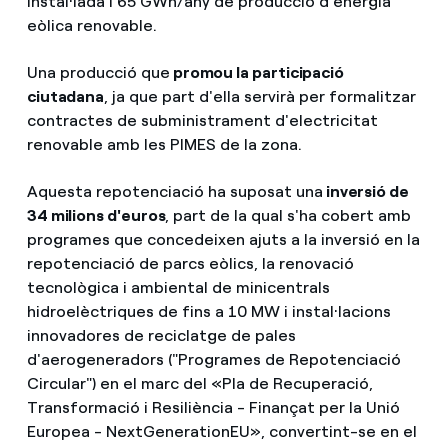
instal·lada i 65 GWh/any de producció d'energia
eòlica renovable.
Una producció que
promou la participació
ciutadana
, ja que part d'ella servirà per formalitzar
contractes de subministrament d'electricitat
renovable amb les PIMES de la zona.
Aquesta repotenciació ha suposat una
inversió de
34 milions d'euros
, part de la qual s'ha cobert amb
programes que concedeixen ajuts a la inversió en la
repotenciació de parcs eòlics, la renovació
tecnològica i ambiental de minicentrals
hidroelèctriques de fins a 10 MW i instal·lacions
innovadores de reciclatge de pales
d'aerogeneradors ("Programes de Repotenciació
Circular") en el marc del «Pla de Recuperació,
Transformació i Resiliència - Finançat per la Unió
Europea - NextGenerationEU», convertint-se en el