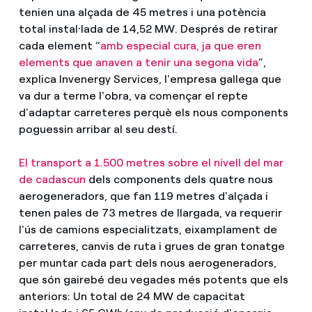
tenien una alçada de 45 metres i una potència
total instal·lada de 14,52 MW. Després de retirar
cada element “
amb especial cura, ja que eren
elements que anaven a tenir una segona vida
”,
explica Invenergy Services, l'empresa gallega que
va dur a terme l'obra, va començar el repte
d'adaptar carreteres perquè els nous components
poguessin arribar al seu destí.
El transport a 1.500 metres sobre el nivell del mar
de cadascun
dels components dels quatre nous
aerogeneradors, que fan 119 metres d'alçada i
tenen pales de 73 metres de llargada, va requerir
l'ús de camions especialitzats, eixamplament de
carreteres, canvis de ruta i grues de gran tonatge
per muntar cada part dels nous aerogeneradors,
que són gairebé deu vegades més potents que els
anteriors: Un total de 24 MW de capacitat