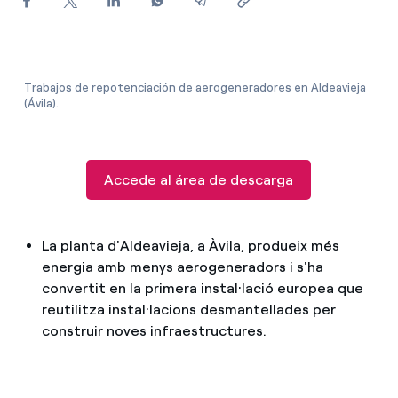
Com puc veure les meves factures d'Endesa?
Com canviar el titular del contracte?
Trabajos de repotenciación de aerogeneradores en Aldeavieja
(Ávila).
Has rebut una oferta per canviar de companyia?
Ofertes per a autònoms i Pymes
Accede al área de descarga
Gestiones diverses comunitats de propietaris?
La planta d'Aldeavieja, a Àvila, produeix més
energia amb menys aerogeneradors i s'ha
convertit en la primera instal·lació europea que
reutilitza instal·lacions desmantellades per
construir noves infraestructures.