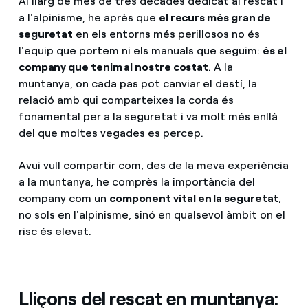
Al llarg de més de tres dècades dedicat al rescat i
a l'alpinisme, he après que
el recurs més gran de
seguretat
en els entorns més perillosos no és
l'equip que portem ni els manuals que seguim:
és el
company que tenim al nostre costat
. A la
muntanya, on cada pas pot canviar el destí, la
relació amb qui comparteixes la corda és
fonamental per a la seguretat i va molt més enllà
del que moltes vegades es percep.
Avui vull compartir com, des de la meva experiència
a la muntanya, he comprès la importància del
company com un
component vital en la seguretat
,
no sols en l'alpinisme, sinó en qualsevol àmbit on el
risc és elevat.
Lliçons del rescat en muntanya: