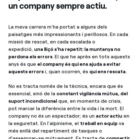
un company sempre actiu.
La meva carrera m'ha portat a alguns dels
paisatges més impressionants i perillosos. En cada
missió de rescat, en cada escalada o
expedició,
una lliçó s'ha repetit: la muntanya no
perdona els errors
. El que he après en tots aquests
anys és que
el company és qui ens ajuda a evitar
aquests errors
i, quan ocorren, és
qui ens rescata
.
No es tracta només de la tècnica, encara que és
essencial, sinó de la
constant vigilància mútua, del
suport incondicional
que, en moments de crisis,
pot marcar la diferència entre la vida i la mort. El
company no és un espectador; és un
actor actiu
en
la seguretat. En l'alpinisme, el
treball en equip
va
més enllà del repartiment de tasques o
d'assegurar-se mútuament. Es tracta de
compartir