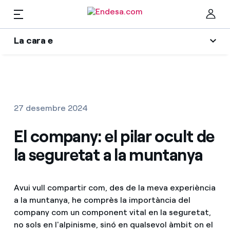
CA
La cara e
Llars
La cara e
Ta
Wikivatios
Llum i Gas
27 desembre 2024
Serveis
El company: el pilar ocult de
la seguretat a la muntanya
Mobilitat
Troba la tarifa que més et convé
Avui vull compartir com, des de la meva experiència
Compara les nostres tarifes d’empresa i estalvia
PARA TI
a la muntanya, he comprès la importància del
company com un component vital en la seguretat,
Per cada kWh que estalviïs, et descomptem un
no sols en l'alpinisme, sinó en qualsevol àmbit on el
altre
Solar