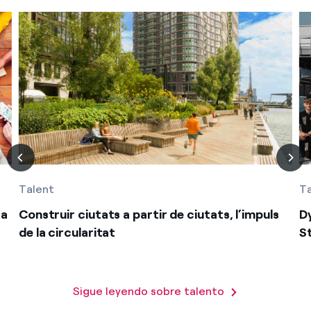
Talent
T
 a
Construir ciutats a partir de ciutats, l’impuls
D
de la circularitat
S
Sigue leyendo sobre talento