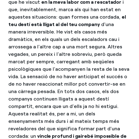
que he viscut
en la meva labor com a rescatador
i
que, inevitablement, marca als qui han estat en
aquestes situacions: quan formes una cordada,
el
teu destí està lligat al del teu company
d'una
manera irreversible. He vist els casos més
dramàtics, en els quals un dels escaladors cau i
arrossega a l'altre cap a una mort segura. Altres
vegades, un pereix i l'altre sobreviu, però queda
marcat per sempre, carregant amb seqüeles
psicològiques que l’acompanyen la resta de la seva
vida. La sensació de no haver anticipat el succés o
de no haver reaccionat millor pot convertir-se en
una càrrega pesada. En tots dos casos, els dos
companys continuen lligats a aquest destí
compartit, encara que un d'ells ja no hi estigui.
Aquesta realitat és, per a mi, un dels
ensenyaments més durs i al mateix temps més
reveladores del que significa formar part d'una
cordada: un
vincle profund i gairebé impossible de