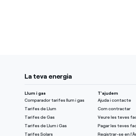
La teva energia
Llum i gas
T'ajudem
Comparador tarifes llum i gas
Ajuda i contacte
Tarifes de Llum
Com contractar
Tarifes de Gas
Veure les teves fa
Tarifes de Llum i Gas
Pagar les teves fa
Tarifes Solars
Registrar-se en l'À