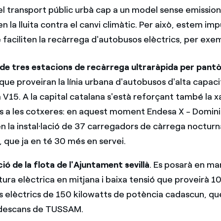
del transport públic urbà cap a un model sense emissio
n la lluita contra el canvi climàtic. Per això, estem im
e faciliten la recàrrega d'autobusos elèctrics, per exe
ó de tres estacions de recàrrega ultraràpida per pant
 que proveiran la línia urbana d'autobusos d'alta capac
la V15. A la capital catalana s'està reforçant també la 
s a les cotxeres: en aquest moment Endesa X - Domini
en la instal·lació de 37 carregadors de càrrega nocturn
, que ja en té 30 més en servei.
ió de la flota de l'Ajuntament sevillà
. Es posarà en ma
tura elèctrica en mitjana i baixa tensió que proveirà 
 elèctrics de 150 kilowatts de potència cadascun, que 
e descans de TUSSAM.