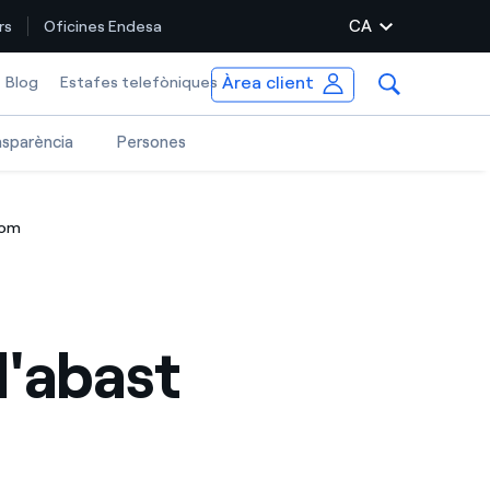
CA
rs
Oficines Endesa
Àrea client
elected item
Blog
Estafes telefòniques
nsparència
Persones
hom
l'abast