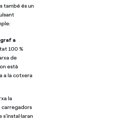
ns també és un
pulsant
mple:
ògraf a
itat 100 %
xarxa de
on està
a a la cotxera
rxa la
10 carregadors
s'instal·laran