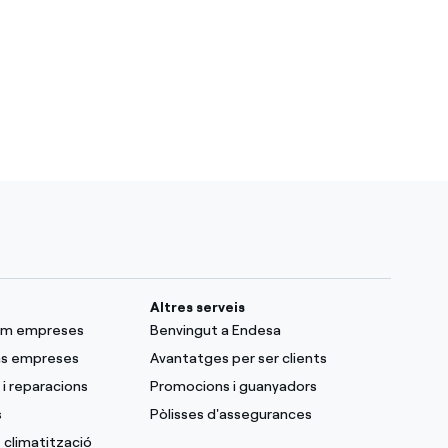
Altres serveis
lum empreses
Benvingut a Endesa
as empreses
Avantatges per ser clients
i reparacions
Promocions i guanyadors
s
Pòlisses d'assegurances
 climatització