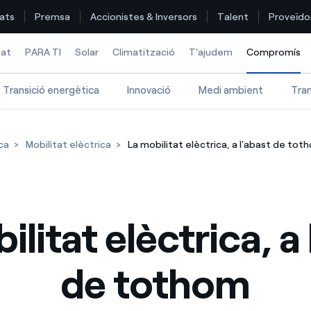
ats
Premsa
Accionistes & Inversors
Talent
Proveïdo
tat
PARA TI
Solar
Climatització
T'ajudem
Compromís
S
Transició energètica
Innovació
Medi ambient
Tra
Troba la tarifa que més et convé
ca
Mobilitat elèctrica
La mobilitat elèctrica, a l'abast de tot
Compara les nostres tarifes d’empresa i estalvia
Per cada kWh que estalviïs, et descomptem un altre
ilitat elèctrica, a 
Com puc veure les meves factures d'Endesa?
Com canviar el titular del contracte?
de tothom
Has rebut una oferta per canviar de companyia?