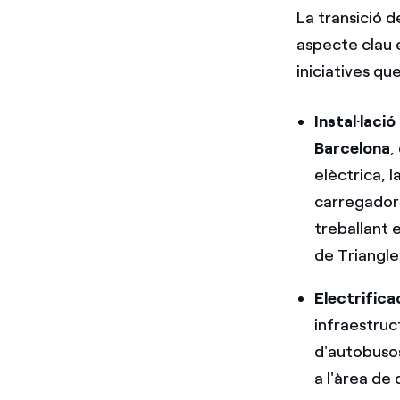
La transició 
aspecte clau e
iniciatives qu
Instal·laci
Barcelona
,
elèctrica, 
carregador
treballant 
de Triangle
Electrificac
infraestruc
d'autobusos
a l'àrea d