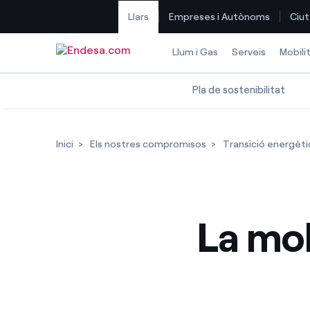
Llars
Empreses i Autònoms
Ciut
Saltar al contingut
Llum i Gas
Serveis
Mobili
Pla de sostenibilitat
Inici
Els nostres compromisos
Transició energèti
La mob