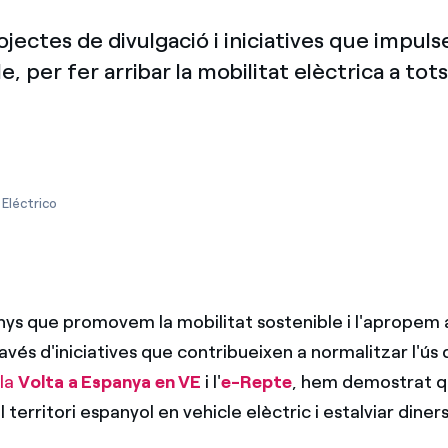
Ofertes per a autònoms i Pymes
ctes de divulgació i iniciatives que impuls
Gestiones diverses comunitats de propietaris?
e, per fer arribar la mobilitat elèctrica a tots
 Eléctrico
nys que promovem la mobilitat sostenible i l'apropem a
avés d'iniciatives que contribueixen a normalitzar l'ús 
b
la
Volta a Espanya en VE
i l'
e-Repte
, hem demostrat q
 territori espanyol en vehicle elèctric i estalviar diners