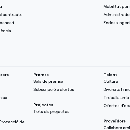
a
Mobilitat per
del contracte
Administrado
bancari
Endesa Ingeni
tència
rsors
Premsa
Talent
Sala de premsa
Cultura
Subscripció a alertes
Diversitat i in
mica
Treballa amb 
Projectes
Ofertes d'oc
Tots els projectes
Proveïdors
 Protecció de
Collabora am