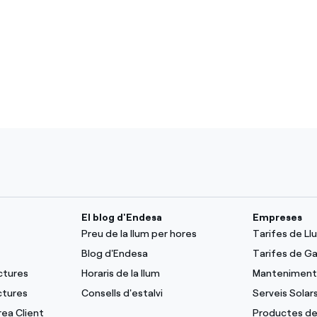
El blog d'Endesa
Empreses
Preu de la llum per hores
Tarifes de L
Blog d'Endesa
Tarifes de G
ctures
Horaris de la llum
Manteniment 
ctures
Consells d'estalvi
Serveis Solar
rea Client
Productes de