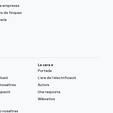
 a empreses
rs de finques
ería
La cara e
Portada
clusió
L'era de l'electrificació
nosaltres
Autors
upació
Una resposta
Wikivatios
b nosaltres