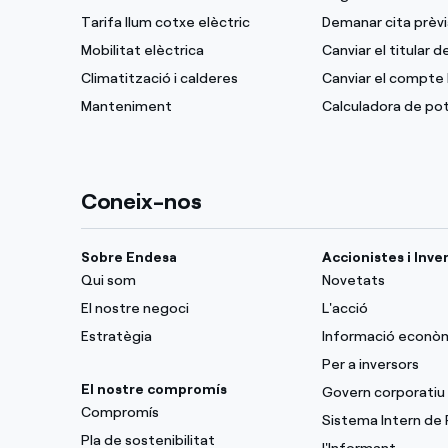
Tarifa llum cotxe elèctric
Demanar cita prèvi
Mobilitat elèctrica
Canviar el titular 
Climatització i calderes
Canviar el compte 
Manteniment
Calculadora de po
Coneix-nos
Sobre Endesa
Accionistes i Inve
Qui som
Novetats
El nostre negoci
L'acció
Estratègia
Informació econò
Per a inversors
El nostre compromís
Govern corporatiu
Compromís
Sistema Intern de
Pla de sostenibilitat