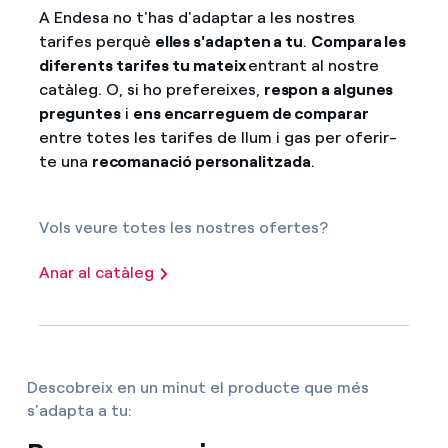
A Endesa no t'has d'adaptar a les nostres
tarifes perquè
elles s'adapten a tu
.
Compara les
diferents tarifes tu mateix
entrant al nostre
catàleg. O, si ho prefereixes,
respon a algunes
preguntes
i
ens encarreguem de comparar
entre totes les tarifes de llum i gas per oferir-
te una
recomanació personalitzada
.
Vols veure totes les nostres ofertes?
Anar al catàleg
Descobreix en un minut el producte que més
s'adapta a tu: