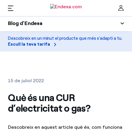
Blog d'Endesa
Llars
Blog d'Endesa
Descobreix en un minut el producte que més s'adapti a tu.
Ta
Escull la teva tarifa
Llum
Llum i Gas
Climatització
Serveis
Gas
15 de juliol 2022
Mobilitat
Mobilitat
Què és una CUR
Troba la tarifa que més et convé
Solar
d’electricitat o gas?
Compara les nostres tarifes d’empresa i estalvia
PARA TI
Electrodomèstics
Per cada kWh que estalviïs, et descomptem un
Descobreix en aquest article què és, com funciona
altre
Solar
Empreses