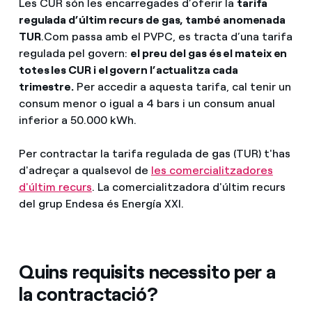
Les CUR són les encarregades d’oferir la
tarifa
regulada d’últim recurs de gas, també anomenada
TUR
.
Com passa amb el PVPC, es tracta d’una tarifa
regulada pel govern:
el preu del gas és el mateix en
totes les CUR i el govern l’actualitza cada
trimestre.
Per accedir a aquesta tarifa, cal tenir un
consum menor o igual a 4 bars i un consum anual
inferior a 50.000 kWh.
Per contractar la tarifa regulada de gas (TUR) t'has
d'adreçar a qualsevol de
les comercialitzadores
d'últim recurs
. La comercialitzadora d'últim recurs
del grup Endesa és Energía XXI.
Quins requisits necessito per a
la contractació?