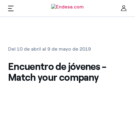
ES
Talento
Cer
Del 10 de abril al 9 de mayo de 2019
Diversidad e Inclusión
Encuentro de jóvenes -
Match your company
Trabaja con nosotros
Ofertas de empleo
Encuentra la tarifa que más te conviene
Compara nuestras tarifas de empresa y ahorra
Por cada kWh que ahorres, te descontamos otro