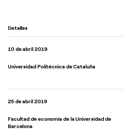
¿Cómo ver mis facturas de Endesa?
¿Cómo cambiar el titular del contrato?
Detalles
¿Has recibido una oferta para cambiar de
compañía?
10 de abril 2019
Ofertas para autónomos y Pymes
¿Gestionas varias comunidades de propietarios?
Universidad Politécnica de Cataluña
25 de abril 2019
Facultad de economía de la Universidad de
Barcelona