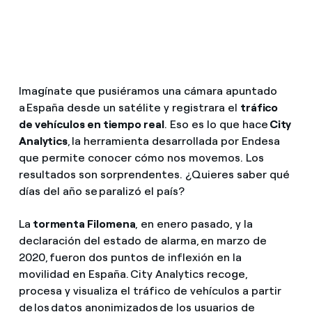
¿Cómo ver mis facturas de Endesa?
Climatización
¿Cómo cambiar el titular del contrato?
¿Has recibido una oferta para cambiar de
Te ayudamos
compañía?
Imagínate que pusiéramos una cámara apuntado
a España desde un satélite y registrara el
tráfico
Ofertas para autónomos y Pymes
de vehículos en tiempo real
. Eso es lo que hace
City
Compromiso
Analytics
, la herramienta desarrollada por Endesa
¿Gestionas varias comunidades de propietarios?
que permite conocer cómo nos movemos. Los
Blog
resultados son sorprendentes. ¿Quieres saber qué
días del año se paralizó el país?
Estafas telefónicas
La
tormenta Filomena
, en enero pasado, y la
declaración del estado de alarma, en marzo de
2020, fueron dos puntos de inflexión en la
movilidad en España. City Analytics recoge,
procesa y visualiza el tráfico de vehículos a partir
de los datos anonimizados de los usuarios de