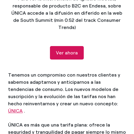
¿Cómo ver mis facturas de Endesa?
responsable de producto B2C en Endesa, sobre
ÚNICA accede a la difusión en diferido en la web
Climatización
¿Cómo cambiar el titular del contrato?
de South Summit (min 0:52 del track Consumer
Trends)
¿Has recibido una oferta para cambiar de
Te ayudamos
compañía?
Ofertas para autónomos y Pymes
Ver ahora
Compromiso
¿Gestionas varias comunidades de propietarios?
Blog
Tenemos un compromiso con nuestros clientes y
sabemos adaptarnos y anticiparnos a las
tendencias de consumo. Los nuevos modelos de
Estafas telefónicas
suscripción y la evolución de las tarifas nos han
hecho reinventarnos y crear un nuevo concepto:
ÚNICA
.
ÚNICA es más que una tarifa plana: ofrece la
seguridad y tranquilidad de pagar siempre lo mismo