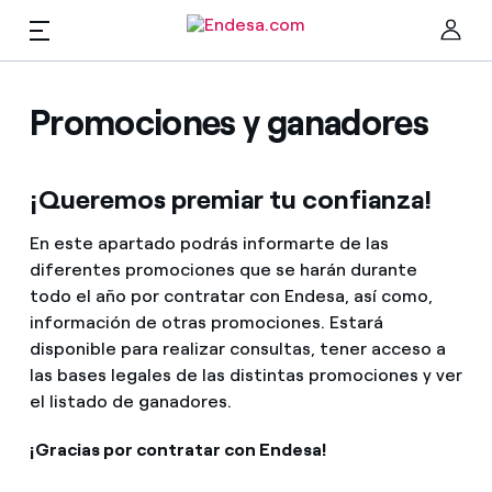
ES
Hogares
Promociones y ganadores
Cer
¡Queremos premiar tu confianza!
Luz y gas
En este apartado podrás informarte de las
diferentes promociones que se harán durante
Servicios
todo el año por contratar con Endesa, así como,
información de otras promociones. Estará
Movilidad
disponible para realizar consultas, tener acceso a
Encuentra la tarifa que más te conviene
las bases legales de las distintas promociones y ver
el listado de ganadores.
Compara nuestras tarifas de empresa y ahorra
PARA TI
¡Gracias por contratar con Endesa!
Por cada kWh que ahorres, te descontamos otro
Solar