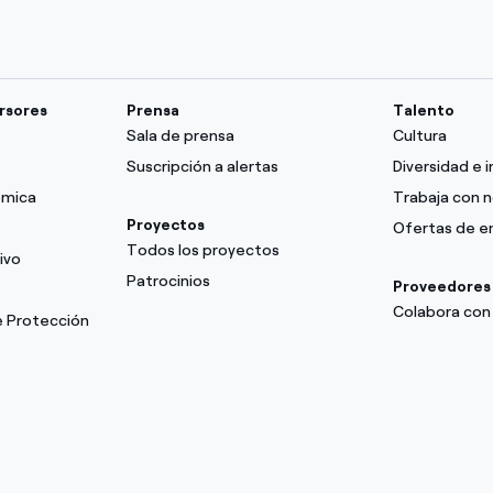
ersores
Prensa
Talento
Sala de prensa
Cultura
Suscripción a alertas
Diversidad e i
ómica
Trabaja con 
Proyectos
Ofertas de 
Todos los proyectos
ivo
Patrocinios
Proveedores
Colabora con
e Protección