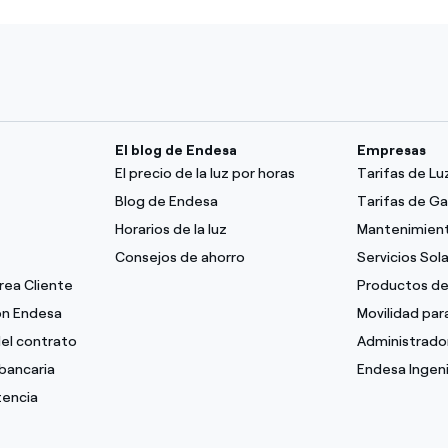
El blog de Endesa
Empresas
El precio de la luz por horas
Tarifas de L
Blog de Endesa
Tarifas de G
Horarios de la luz
Mantenimient
Consejos de ahorro
Servicios Sol
Área Cliente
Productos de
con Endesa
Movilidad pa
del contrato
Administrado
bancaria
Endesa Ingeni
tencia