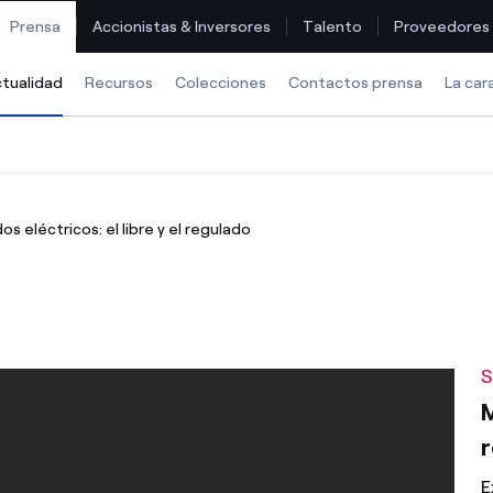
Prensa
Accionistas & Inversores
Talento
Proveedores
tualidad
Selected item
Recursos
Colecciones
Contactos prensa
La car
Encuentra la tarifa que más te conviene
s eléctricos: el libre y el regulado
Compara nuestras tarifas de empresa y ahorra
Por cada kWh que ahorres, te descontamos otro
¿Cómo ver mis facturas de Endesa?
S
¿Cómo cambiar el titular del contrato?
M
¿Has recibido una oferta para cambiar de compañía?
E