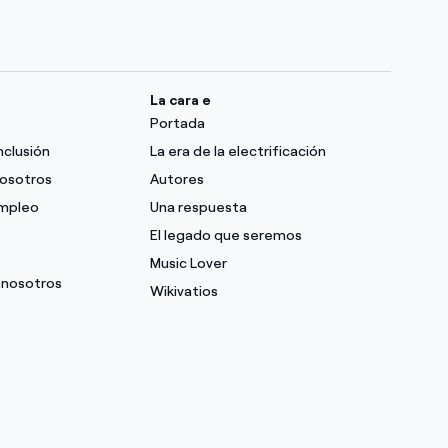
La cara e
Portada
nclusión
La era de la electrificación
nosotros
Autores
empleo
Una respuesta
El legado que seremos
Music Lover
 nosotros
Wikivatios