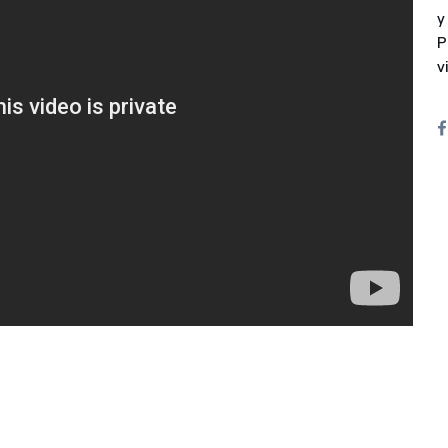
Ofertas para autónomos y Pymes
y
P
¿Gestionas varias comunidades de propietarios?
v