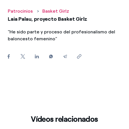
¿Cómo ver mis facturas de Endesa?
Patrocinios
>
Basket Girlz
¿Cómo cambiar el titular del contrato?
Laia Palau, proyecto Basket Girlz
¿Has recibido una oferta para cambiar de
"He sido parte y proceso del profesionalismo del
compañía?
baloncesto femenino"
Ofertas para autónomos y Pymes
¿Gestionas varias comunidades de propietarios?
Vídeos relacionados