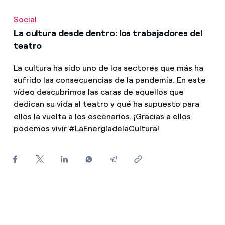
¿Cómo ver mis facturas de Endesa?
Social
¿Cómo cambiar el titular del contrato?
La cultura desde dentro: los trabajadores del
teatro
¿Has recibido una oferta para cambiar de
compañía?
La cultura ha sido uno de los sectores que más ha
sufrido las consecuencias de la pandemia. En este
Ofertas para autónomos y Pymes
vídeo descubrimos las caras de aquellos que
dedican su vida al teatro y qué ha supuesto para
¿Gestionas varias comunidades de propietarios?
ellos la vuelta a los escenarios. ¡Gracias a ellos
podemos vivir #LaEnergíadelaCultura!