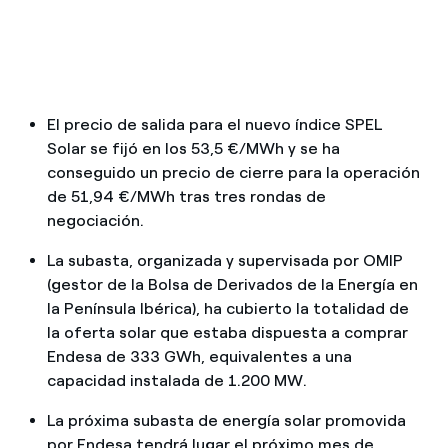
¿Cómo ver mis facturas de Endesa?
¿Cómo cambiar el titular del contrato?
¿Has recibido una oferta para cambiar de
El precio de salida para el nuevo índice SPEL
compañía?
Solar se fijó en los 53,5 €/MWh y se ha
Ofertas para autónomos y Pymes
conseguido un precio de cierre para la operación
de 51,94 €/MWh tras tres rondas de
¿Gestionas varias comunidades de propietarios?
negociación.
La subasta, organizada y supervisada por OMIP
(gestor de la Bolsa de Derivados de la Energía en
la Península Ibérica), ha cubierto la totalidad de
la oferta solar que estaba dispuesta a comprar
Endesa de 333 GWh, equivalentes a una
capacidad instalada de 1.200 MW.
La próxima subasta de energía solar promovida
por Endesa tendrá lugar el próximo mes de