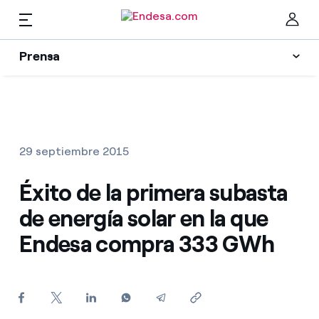
ES
Prensa
Prensa
Newsletter y alertas
Cer
Actualidad
29 septiembre 2015
Recursos
Éxito de la primera subasta
de energía solar en la que
Colecciones
Encuentra la tarifa que más te conviene
Endesa compra 333 GWh
Compara nuestras tarifas de empresa y ahorra
Contactos prensa
Por cada kWh que ahorres, te descontamos otro
La cara e