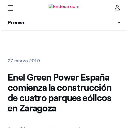
ES
Prensa
Prensa
Newsletter y alertas
Cer
Actualidad
27 marzo 2019
Recursos
Enel Green Power España
comienza la construcción
Colecciones
Encuentra la tarifa que más te conviene
de cuatro parques eólicos
en Zaragoza
Compara nuestras tarifas de empresa y ahorra
Contactos prensa
Por cada kWh que ahorres, te descontamos otro
La cara e