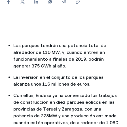
¿Cómo ver mis facturas de Endesa?
¿Cómo cambiar el titular del contrato?
¿Has recibido una oferta para cambiar de
compañía?
Los parques tendrán una potencia total de
Ofertas para autónomos y Pymes
alrededor de 110 MW, y, cuando entren en
funcionamiento a finales de 2019, podrán
¿Gestionas varias comunidades de propietarios?
generar 375 GWh al año.
La inversión en el conjunto de los parques
alcanza unos 116 millones de euros.
Con ellos, Endesa ya ha comenzado los trabajos
de construcción en diez parques eólicos en las
provincias de Teruel y Zaragoza, con una
potencia de 328MW y una producción estimada,
cuando estén operativos, de alrededor de 1.080