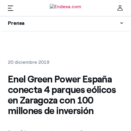
Prensa
Prensa
Newsletter y alertas
Cer
Actualidad
20 diciembre 2019
Recursos
Enel Green Power España
conecta 4 parques eólicos
Colecciones
Encuentra la tarifa que más te conviene
en Zaragoza con 100
millones de inversión
Compara nuestras tarifas de empresa y ahorra
Contactos prensa
Por cada kWh que ahorres, te descontamos otro
La cara e