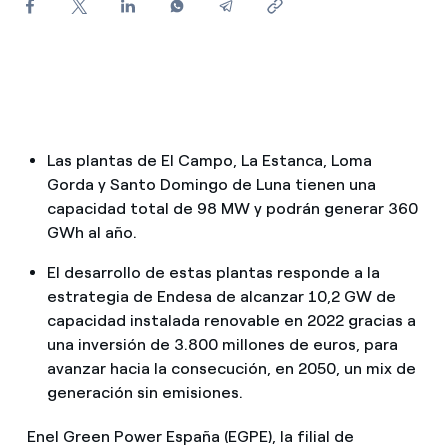
¿Cómo ver mis facturas de Endesa?
¿Cómo cambiar el titular del contrato?
¿Has recibido una oferta para cambiar de
compañía?
Las plantas de El Campo, La Estanca, Loma
Ofertas para autónomos y Pymes
Gorda y Santo Domingo de Luna tienen una
capacidad total de 98 MW y podrán generar 360
¿Gestionas varias comunidades de propietarios?
GWh al año.
El desarrollo de estas plantas responde a la
estrategia de Endesa de alcanzar 10,2 GW de
capacidad instalada renovable en 2022 gracias a
una inversión de 3.800 millones de euros, para
avanzar hacia la consecución, en 2050, un mix de
generación sin emisiones.
Enel Green Power España (EGPE), la filial de