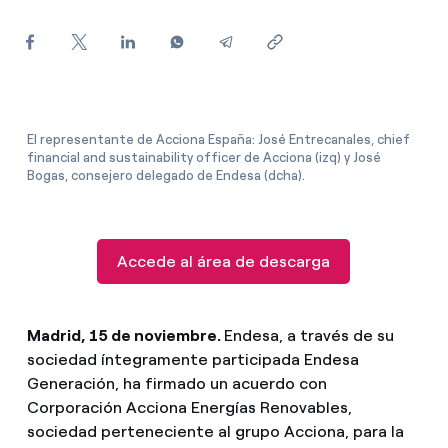
¿Cómo ver mis facturas de Endesa?
¿Cómo cambiar el titular del contrato?
¿Has recibido una oferta para cambiar de
compañía?
El representante de Acciona España: José Entrecanales, chief
financial and sustainability officer de Acciona (izq) y José
Ofertas para autónomos y Pymes
Bogas, consejero delegado de Endesa (dcha).
¿Gestionas varias comunidades de propietarios?
Accede al área de descarga
Madrid, 15 de noviembre.
Endesa, a través de su
sociedad íntegramente participada Endesa
Generación, ha firmado un acuerdo con
Corporación Acciona Energías Renovables,
sociedad perteneciente al grupo Acciona, para la