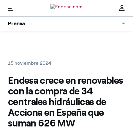
ES
Prensa
Prensa
Newsletter y alertas
Cer
Actualidad
15 noviembre 2024
Recursos
Endesa crece en renovables
con la compra de 34
Colecciones
Encuentra la tarifa que más te conviene
centrales hidráulicas de
Acciona en España que
Compara nuestras tarifas de empresa y ahorra
Contactos prensa
suman 626 MW
Por cada kWh que ahorres, te descontamos otro
La cara e