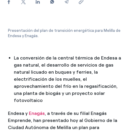
¿Cómo ver mis facturas de Endesa?
¿Cómo cambiar el titular del contrato?
¿Has recibido una oferta para cambiar de
Presentación del plan de transición energética para Melilla de
Endesa y Enagás.
compañía?
Ofertas para autónomos y Pymes
La conversión de la central térmica de Endesa a
¿Gestionas varias comunidades de propietarios?
gas natural, el desarrollo de servicios de gas
natural licuado en buques y ferries, la
electrificación de los muelles, el
aprovechamiento del frío en la regasificación,
una planta de biogás y un proyecto solar
fotovoltaico
Endesa y
Enagás
, a través de su filial Enagás
Emprende, han presentado hoy al Gobierno de la
Ciudad Autónoma de Melilla un plan para