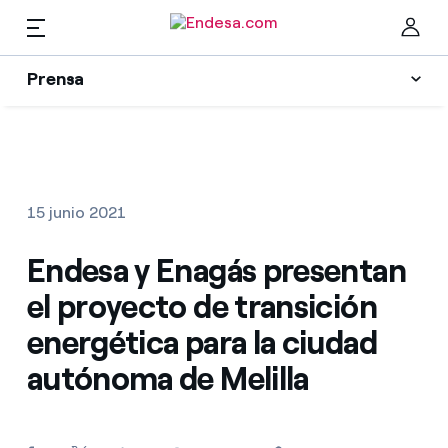
Prensa
Prensa
Newsletter y alertas
Cer
Actualidad
15 junio 2021
Recursos
Endesa y Enagás presentan
el proyecto de transición
Colecciones
Encuentra la tarifa que más te conviene
energética para la ciudad
autónoma de Melilla
Compara nuestras tarifas de empresa y ahorra
Contactos prensa
Por cada kWh que ahorres, te descontamos otro
La cara e