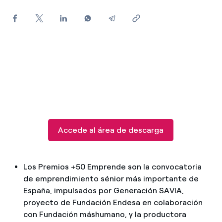
¿Cómo ver mis facturas de Endesa?
¿Cómo cambiar el titular del contrato?
¿Has recibido una oferta para cambiar de
compañía?
Ofertas para autónomos y Pymes
¿Gestionas varias comunidades de propietarios?
Accede al área de descarga
Los Premios +50 Emprende son la convocatoria
de emprendimiento sénior más importante de
España, impulsados por Generación SAVIA,
proyecto de Fundación Endesa en colaboración
con Fundación máshumano, y la productora