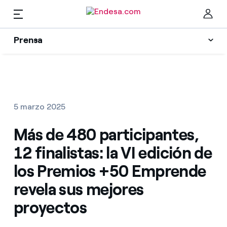
Prensa
Prensa
Newsletter y alertas
Cer
Actualidad
5 marzo 2025
Recursos
Más de 480 participantes,
12 finalistas: la VI edición de
Colecciones
Encuentra la tarifa que más te conviene
los Premios +50 Emprende
revela sus mejores
Compara nuestras tarifas de empresa y ahorra
Contactos prensa
proyectos
Por cada kWh que ahorres, te descontamos otro
La cara e