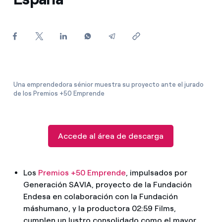
¿Cómo ver mis facturas de Endesa?
¿Cómo cambiar el titular del contrato?
¿Has recibido una oferta para cambiar de
compañía?
Ofertas para autónomos y Pymes
Una emprendedora sénior muestra su proyecto ante el jurado
de los Premios +50 Emprende
¿Gestionas varias comunidades de propietarios?
Accede al área de descarga
Los
Premios +50 Emprende
, impulsados por
Generación SAVIA, proyecto de la Fundación
Endesa en colaboración con la Fundación
máshumano, y la productora 02:59 Films,
cumplen un lustro consolidado como el mayor