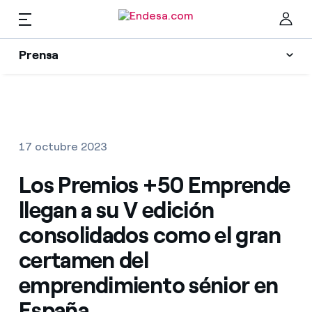
Prensa
Prensa
Newsletter y alertas
Cer
Actualidad
17 octubre 2023
Recursos
Los Premios +50 Emprende
llegan a su V edición
Colecciones
Encuentra la tarifa que más te conviene
consolidados como el gran
certamen del
Compara nuestras tarifas de empresa y ahorra
Contactos prensa
emprendimiento sénior en
Por cada kWh que ahorres, te descontamos otro
España
La cara e