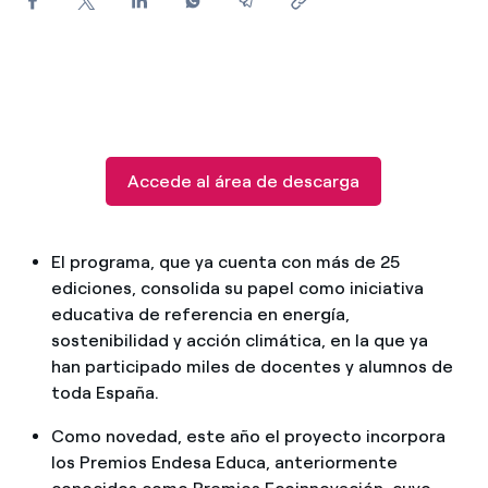
¿Cómo ver mis facturas de Endesa?
¿Cómo cambiar el titular del contrato?
¿Has recibido una oferta para cambiar de
compañía?
Accede al área de descarga
Ofertas para autónomos y Pymes
¿Gestionas varias comunidades de propietarios?
El programa, que ya cuenta con más de 25
ediciones, consolida su papel como iniciativa
educativa de referencia en energía,
sostenibilidad y acción climática, en la que ya
han participado miles de docentes y alumnos de
toda España.
Como novedad, este año el proyecto incorpora
los Premios Endesa Educa, anteriormente