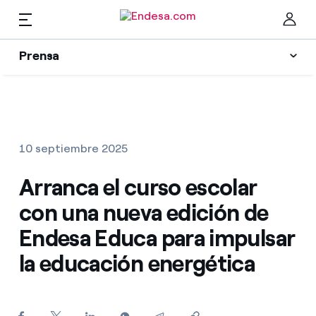
Prensa
Prensa
Newsletter y alertas
Cer
Actualidad
10 septiembre 2025
Recursos
Arranca el curso escolar
con una nueva edición de
Colecciones
Encuentra la tarifa que más te conviene
Endesa Educa para impulsar
la educación energética
Compara nuestras tarifas de empresa y ahorra
Contactos prensa
Por cada kWh que ahorres, te descontamos otro
La cara e