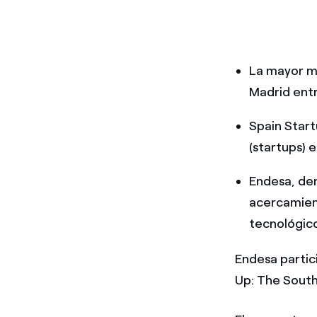
La mayor m
Madrid entr
Spain Star
(startups) 
Endesa, den
acercamien
tecnológico
Endesa partic
Up: The South