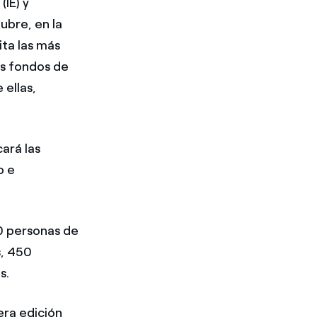
(IE) y
ubre, en la
ita las más
es fondos de
 ellas,
ará las
o e
0 personas de
, 450
s.
era edición