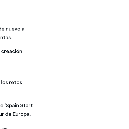
de nuevo a
entas.
 creación
los retos
e 'Spain Start
ur de Europa.