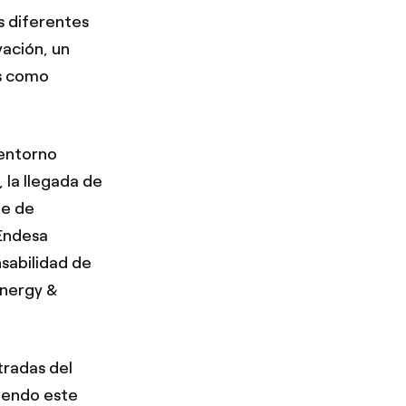
s diferentes
vación, un
s como
 entorno
 la llegada de
te de
 Endesa
sabilidad de
Energy &
tradas del
ciendo este