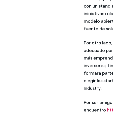
con un stand 
iniciativas r
modelo abier
fuente de sol
Por otro lado,
adecuado para
más emprended
inversores, f
formará parte
elegir las st
Industry.
Por ser amigo
encuentro
ht