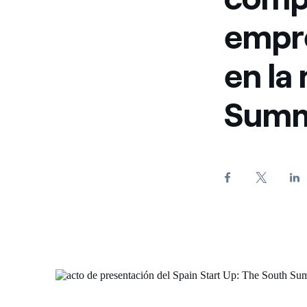
empre
en la
Summ