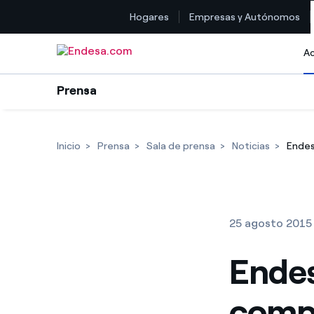
Hogares
Empresas y Autónomos
Saltar al contenido
Ac
Prensa
Inicio
Prensa
Sala de prensa
Noticias
Endes
25 agosto 2015
Endes
compr