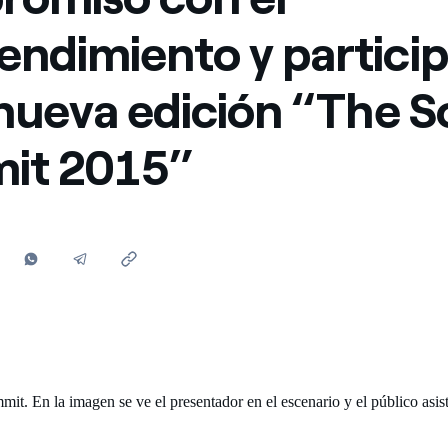
Ofertas para autónomos y Pymes
ndimiento y partici
¿Gestionas varias comunidades de propietarios?
 nueva edición “The 
it 2015”