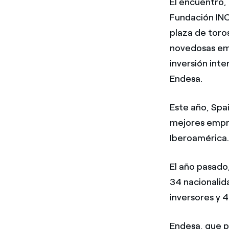
El encuentro, 
Fundación INCY
plaza de toro
novedosas emp
inversión inte
Endesa.
Este año, Spai
mejores empre
Iberoamérica
El año pasado
34 nacionali
inversores y 4
Endesa, que p