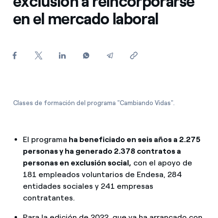
exclusión a reincorporarse
¿Cómo ver mis facturas de Endesa?
en el mercado laboral
¿Cómo cambiar el titular del contrato?
¿Has recibido una oferta para cambiar de
compañía?
Ofertas para autónomos y Pymes
Clases de formación del programa "Cambiando Vidas".
¿Gestionas varias comunidades de propietarios?
El programa
ha beneficiado en seis años a 2.275
personas y ha generado 2.378 contratos a
personas en exclusión social,
con el apoyo de
181 empleados voluntarios de Endesa, 284
entidades sociales y 241 empresas
contratantes.
Para la edición de 2022, que ya ha arrancado con