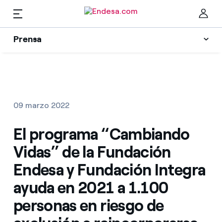
ES
Prensa
Prensa
Newsletter y alertas
Cer
Actualidad
09 marzo 2022
Recursos
El programa “Cambiando
Vidas” de la Fundación
Colecciones
Encuentra la tarifa que más te conviene
Endesa y Fundación Integra
ayuda en 2021 a 1.100
Compara nuestras tarifas de empresa y ahorra
Contactos prensa
personas en riesgo de
Por cada kWh que ahorres, te descontamos otro
La cara e