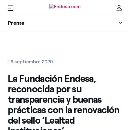
ES
Prensa
Prensa
Newsletter y alertas
Cer
Actualidad
16 septiembre 2020
Recursos
La Fundación Endesa,
reconocida por su
Colecciones
Encuentra la tarifa que más te conviene
transparencia y buenas
prácticas con la renovación
Compara nuestras tarifas de empresa y ahorra
Contactos prensa
del sello ‘Lealtad
Por cada kWh que ahorres, te descontamos otro
La cara e