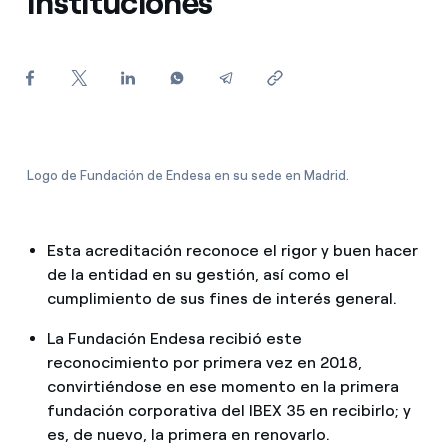
Instituciones’
¿Cómo ver mis facturas de Endesa?
¿Cómo cambiar el titular del contrato?
¿Has recibido una oferta para cambiar de
compañía?
Ofertas para autónomos y Pymes
Logo de Fundación de Endesa en su sede en Madrid.
¿Gestionas varias comunidades de propietarios?
Esta acreditación reconoce el rigor y buen hacer
de la entidad en su gestión, así como el
cumplimiento de sus fines de interés general.
La Fundación Endesa recibió este
reconocimiento por primera vez en 2018,
convirtiéndose en ese momento en la primera
fundación corporativa del IBEX 35 en recibirlo; y
es, de nuevo, la primera en renovarlo.