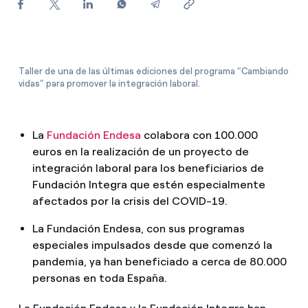
¿Cómo ver mis facturas de Endesa?
¿Cómo cambiar el titular del contrato?
¿Has recibido una oferta para cambiar de
Taller de una de las últimas ediciones del programa “Cambiando
vidas” para promover la integración laboral.
compañía?
Ofertas para autónomos y Pymes
La
Fundación Endesa
colabora con 100.000
¿Gestionas varias comunidades de propietarios?
euros en la realización de un proyecto de
integración laboral para los beneficiarios de
Fundación Integra que estén especialmente
afectados por la crisis del COVID-19.
La Fundación Endesa, con sus programas
especiales impulsados desde que comenzó la
pandemia, ya han beneficiado a cerca de 80.000
personas en toda España.