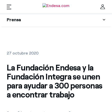
ES
Prensa
Prensa
Newsletter y alertas
Cer
Actualidad
27 octubre 2020
Recursos
La Fundación Endesa y la
Fundación Integra se unen
Colecciones
Encuentra la tarifa que más te conviene
para ayudar a 300 personas
a encontrar trabajo
Compara nuestras tarifas de empresa y ahorra
Contactos prensa
Por cada kWh que ahorres, te descontamos otro
La cara e