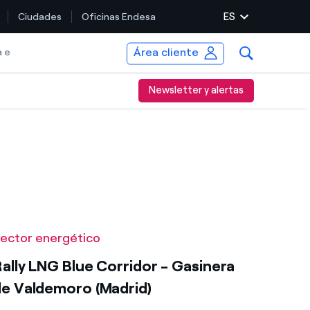
ES
Ciudades
Oficinas Endesa
Área cliente
a e
Newsletter y alertas
ector energético
ally LNG Blue Corridor - Gasinera
de Valdemoro (Madrid)