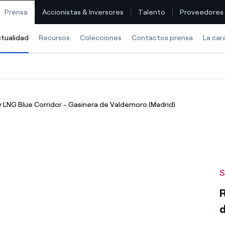
Prensa
Accionistas & Inversores
Talento
Proveedores
tualidad
Selected item
Recursos
Colecciones
Contactos prensa
La car
Encuentra la tarifa que más te conviene
y LNG Blue Corridor - Gasinera de Valdemoro (Madrid)
Compara nuestras tarifas de empresa y ahorra
Por cada kWh que ahorres, te descontamos otro
¿Cómo ver mis facturas de Endesa?
S
¿Cómo cambiar el titular del contrato?
R
¿Has recibido una oferta para cambiar de compañía?