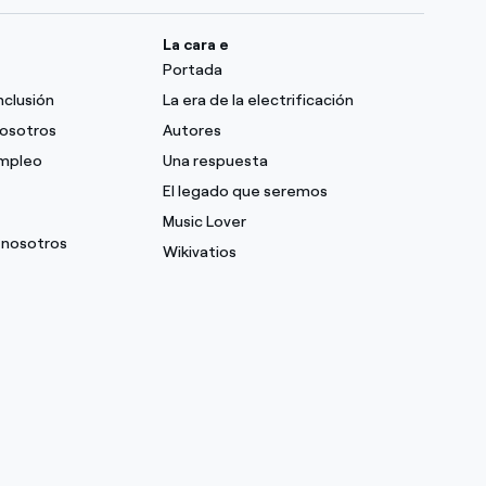
La cara e
Portada
nclusión
La era de la electrificación
nosotros
Autores
empleo
Una respuesta
El legado que seremos
Music Lover
 nosotros
Wikivatios