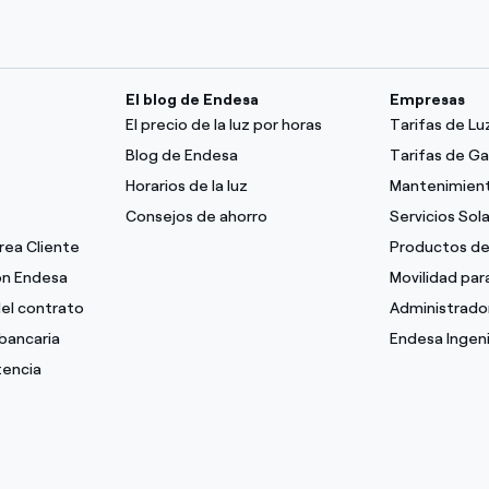
El blog de Endesa
Empresas
El precio de la luz por horas
Tarifas de L
Blog de Endesa
Tarifas de G
Horarios de la luz
Mantenimient
Consejos de ahorro
Servicios Sol
Área Cliente
Productos de
con Endesa
Movilidad pa
del contrato
Administrado
bancaria
Endesa Ingeni
tencia