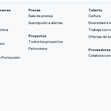
ersores
Prensa
Talento
Sala de prensa
Cultura
Suscripción a alertas
Diversidad e i
ómica
Trabaja con 
Proyectos
Ofertas de 
Todos los proyectos
ivo
Patrocinios
Proveedores
Colabora con
e Protección