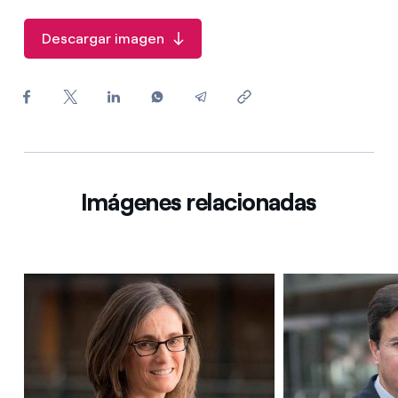
¿Cómo ver mis facturas de Endesa?
Descargar imagen
¿Cómo cambiar el titular del contrato?
¿Has recibido una oferta para cambiar de
compañía?
Ofertas para autónomos y Pymes
¿Gestionas varias comunidades de propietarios?
Imágenes relacionadas