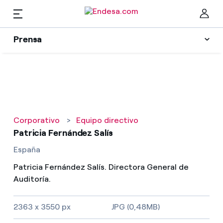
ES
Prensa
Prensa
Newsletter y alertas
Cer
Actualidad
Corporativo
>
Equipo directivo
Recursos
Patricia Fernández Salís
España
Colecciones
Encuentra la tarifa que más te conviene
Patricia Fernández Salís. Directora General de
Auditoría.
Compara nuestras tarifas de empresa y ahorra
Contactos prensa
2363 x 3550 px
JPG (0,48MB)
Por cada kWh que ahorres, te descontamos otro
La cara e