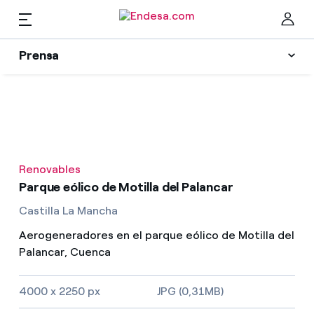
ES
Prensa
Prensa
Newsletter y alertas
Cer
Actualidad
Renovables
Recursos
Parque eólico de Motilla del Palancar
Castilla La Mancha
Colecciones
Encuentra la tarifa que más te conviene
Aerogeneradores en el parque eólico de Motilla del
Palancar, Cuenca
Compara nuestras tarifas de empresa y ahorra
Contactos prensa
4000 x 2250 px
JPG (0,31MB)
Por cada kWh que ahorres, te descontamos otro
La cara e