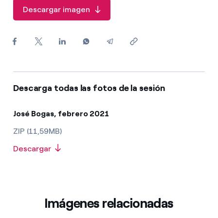
¿Cómo ver mis facturas de Endesa?
Descargar imagen
¿Cómo cambiar el titular del contrato?
¿Has recibido una oferta para cambiar de
compañía?
Ofertas para autónomos y Pymes
Descarga todas las fotos de la sesión
¿Gestionas varias comunidades de propietarios?
José Bogas, febrero 2021
ZIP (11,59MB)
Descargar
Imágenes relacionadas