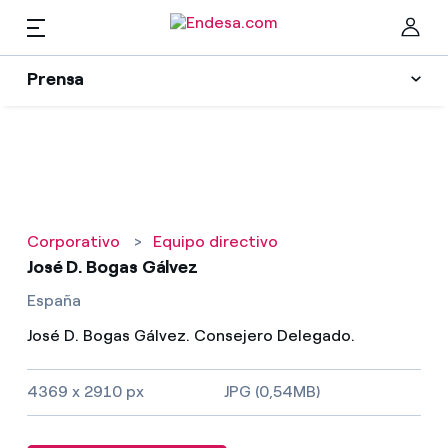
ES
Prensa
Prensa
Newsletter y alertas
Cer
Actualidad
Corporativo
>
Equipo directivo
Recursos
José D. Bogas Gálvez
España
Colecciones
Encuentra la tarifa que más te conviene
José D. Bogas Gálvez. Consejero Delegado.
Compara nuestras tarifas de empresa y ahorra
Contactos prensa
4369 x 2910 px
JPG (0,54MB)
Por cada kWh que ahorres, te descontamos otro
La cara e