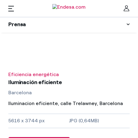
ES
Prensa
Prensa
Newsletter y alertas
Cer
Actualidad
Eficiencia energética
Recursos
Iluminación eficiente
Barcelona
Colecciones
Encuentra la tarifa que más te conviene
Iluminacion eficiente, calle Trelawney, Barcelona
Compara nuestras tarifas de empresa y ahorra
Contactos prensa
5616 x 3744 px
JPG (0,64MB)
Por cada kWh que ahorres, te descontamos otro
La cara e