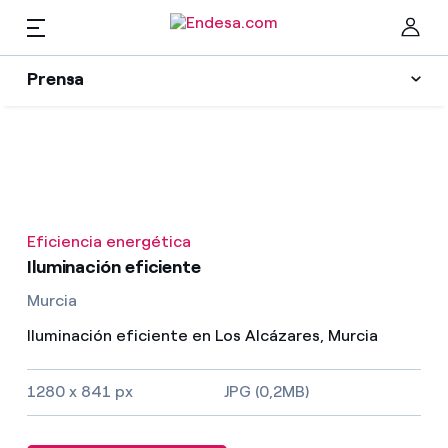
ES
Prensa
Prensa
Newsletter y alertas
Cer
Actualidad
Eficiencia energética
Recursos
Iluminación eficiente
Murcia
Colecciones
Encuentra la tarifa que más te conviene
Iluminación eficiente en Los Alcázares, Murcia
Compara nuestras tarifas de empresa y ahorra
Contactos prensa
1280 x 841 px
JPG (0,2MB)
Por cada kWh que ahorres, te descontamos otro
La cara e