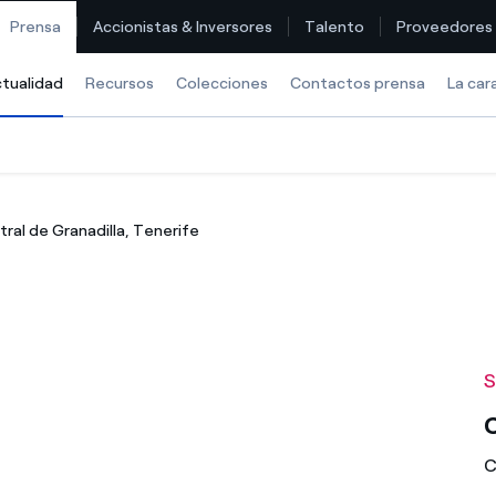
Prensa
Accionistas & Inversores
Talento
Proveedores
tualidad
Selected item
Recursos
Colecciones
Contactos prensa
La car
Encuentra la tarifa que más te conviene
ral de Granadilla, Tenerife
Compara nuestras tarifas de empresa y ahorra
Por cada kWh que ahorres, te descontamos otro
¿Cómo ver mis facturas de Endesa?
S
¿Cómo cambiar el titular del contrato?
C
¿Has recibido una oferta para cambiar de compañía?
C