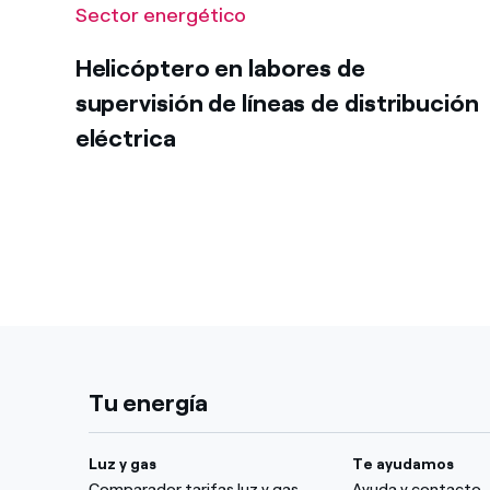
Sector energético
Helicóptero en labores de
supervisión de líneas de distribución
eléctrica
Tu energía
Luz y gas
Te ayudamos
Comparador tarifas luz y gas
Ayuda y contacto