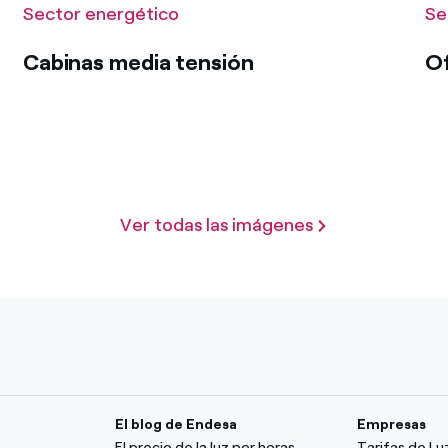
Sector energético
Se
Cabinas media tensión
Of
Ver todas las imágenes
El blog de Endesa
Empresas
El precio de la luz por horas
Tarifas de L