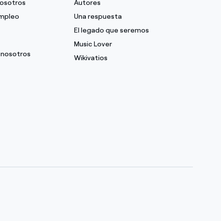
nosotros
Autores
empleo
Una respuesta
El legado que seremos
Music Lover
 nosotros
Wikivatios