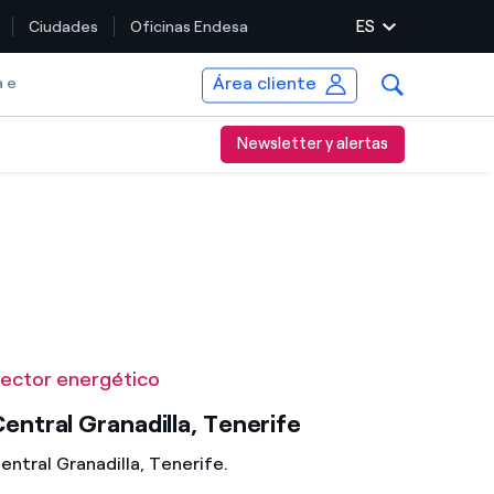
ES
Ciudades
Oficinas Endesa
Área cliente
a e
Newsletter y alertas
ector energético
entral Granadilla, Tenerife
entral Granadilla, Tenerife.