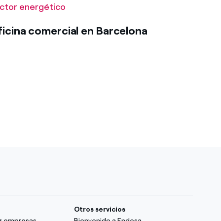
ctor energético
icina comercial en Barcelona
Otros servicios
uz empresas
Bienvenido a Endesa