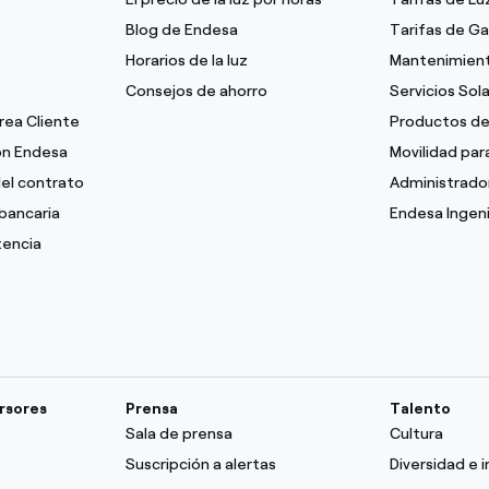
Blog de Endesa
Tarifas de G
Horarios de la luz
Mantenimient
Consejos de ahorro
Servicios Sol
Área Cliente
Productos de
con Endesa
Movilidad pa
del contrato
Administrado
bancaria
Endesa Ingeni
tencia
ersores
Prensa
Talento
Sala de prensa
Cultura
Suscripción a alertas
Diversidad e i