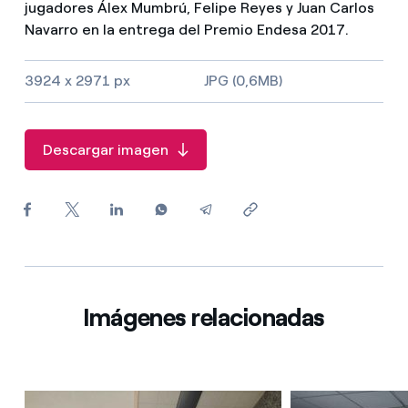
jugadores Álex Mumbrú, Felipe Reyes y Juan Carlos
¿Cómo ver mis facturas de Endesa?
Navarro en la entrega del Premio Endesa 2017.
¿Cómo cambiar el titular del contrato?
3924 x 2971 px
JPG (0,6MB)
¿Has recibido una oferta para cambiar de
compañía?
Descargar imagen
Ofertas para autónomos y Pymes
¿Gestionas varias comunidades de propietarios?
Imágenes relacionadas