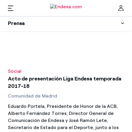
ES
Prensa
Prensa
Newsletter y alertas
Cer
Actualidad
Social
Recursos
Acto de presentación Liga Endesa temporada
2017-18
Colecciones
Comunidad de Madrid
Encuentra la tarifa que más te conviene
Eduardo Portela, Presidente de Honor de la ACB,
Compara nuestras tarifas de empresa y ahorra
Contactos prensa
Alberto Fernández Torres, Director General de
Comunicación de Endesa y José Ramón Lete,
Por cada kWh que ahorres, te descontamos otro
Secretario de Estado para el Deporte, junto a los
La cara e