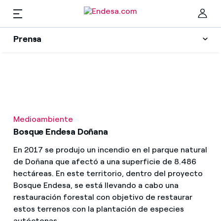
Prensa
Prensa
Newsletter y alertas
Cer
Actualidad
Medioambiente
Recursos
Bosque Endesa Doñana
En 2017 se produjo un incendio en el parque natural
Colecciones
de Doñana que afectó a una superficie de 8.486
Encuentra la tarifa que más te conviene
hectáreas. En este territorio, dentro del proyecto
Compara nuestras tarifas de empresa y ahorra
Bosque Endesa, se está llevando a cabo una
Contactos prensa
restauración forestal con objetivo de restaurar
Por cada kWh que ahorres, te descontamos otro
estos terrenos con la plantación de especies
La cara e
autóctonas.