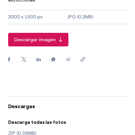
¿Cómo ver mis facturas de Endesa?
2000 x 1500 px
JPG (0,2MB)
¿Cómo cambiar el titular del contrato?
¿Has recibido una oferta para cambiar de
compañía?
Descargar imagen
Ofertas para autónomos y Pymes
¿Gestionas varias comunidades de propietarios?
Descargas
Descarga todas las fotos
ZIP (0,38MB)