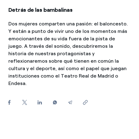
¿Cómo ver mis facturas de Endesa?
Detrás de las bambalinas
¿Cómo cambiar el titular del contrato?
Dos mujeres comparten una pasión: el baloncesto.
Y están a punto de vivir uno de los momentos más
¿Has recibido una oferta para cambiar de
emocionantes de su vida fuera de la pista de
compañía?
juego. A través del sonido, descubriremos la
Ofertas para autónomos y Pymes
historia de nuestras protagonistas y
reflexionaremos sobre qué tienen en común la
¿Gestionas varias comunidades de propietarios?
cultura y el deporte, así como el papel que juegan
instituciones como el Teatro Real de Madrid o
Endesa.