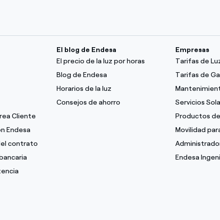
El blog de Endesa
Empresas
El precio de la luz por horas
Tarifas de L
Blog de Endesa
Tarifas de G
Horarios de la luz
Mantenimient
Consejos de ahorro
Servicios Sol
Área Cliente
Productos de
con Endesa
Movilidad pa
del contrato
Administrado
bancaria
Endesa Ingeni
tencia