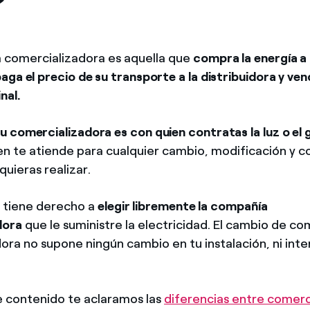
?
Ofertas para autónomos y Pymes
¿Gestionas varias comunidades de propietarios?
 comercializadora es aquella que
compra la energía a 
ga el precio de su transporte a la distribuidora y vende
nal.
u comercializadora es con quien contratas la luz o el 
ien te atiende para cualquier cambio, modificación y c
uieras realizar.
 tiene derecho a
elegir libremente la compañía
dora
que le suministre la electricidad. El cambio de c
ora no supone ningún cambio en tu instalación, ni int
te contenido te aclaramos las
diferencias entre comerc