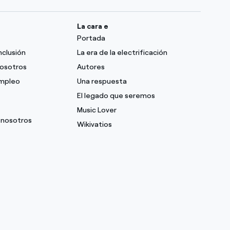
La cara e
Portada
nclusión
La era de la electrificación
nosotros
Autores
empleo
Una respuesta
El legado que seremos
Music Lover
 nosotros
Wikivatios