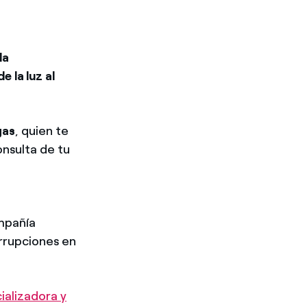
la
 la luz al
gas
, quien te
onsulta de tu
ompañía
errupciones en
ializadora y