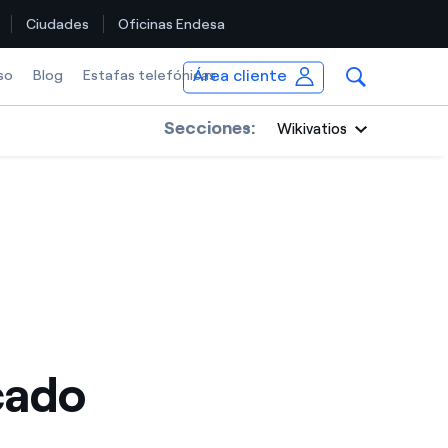
Ciudades
Oficinas Endesa
Área cliente
so
Blog
Estafas telefónicas
Secciones:
Wikivatios
cado