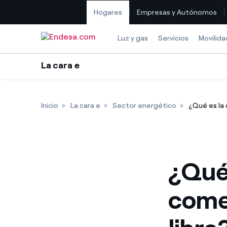
Hogares
Empresas y Autónomos
Saltar al contenido
Luz y gas
Servicios
Movilida
La cara e
Inicio
La cara e
Sector energético
¿Qué es la
¿Qué
come