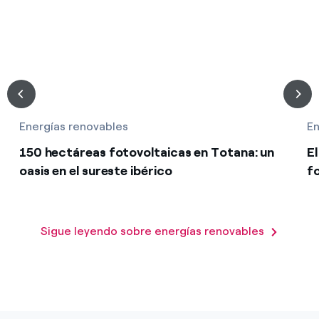
¿Cómo ver mis facturas de Endesa?
Climatización
¿Cómo cambiar el titular del contrato?
¿Has recibido una oferta para cambiar de
Te ayudamos
compañía?
Ofertas para autónomos y Pymes
Energías renovables
En
Compromiso
150 hectáreas fotovoltaicas en Totana: un
E
¿Gestionas varias comunidades de propietarios?
oasis en el sureste ibérico
f
Blog
Estafas telefónicas
Sigue leyendo sobre energías renovables