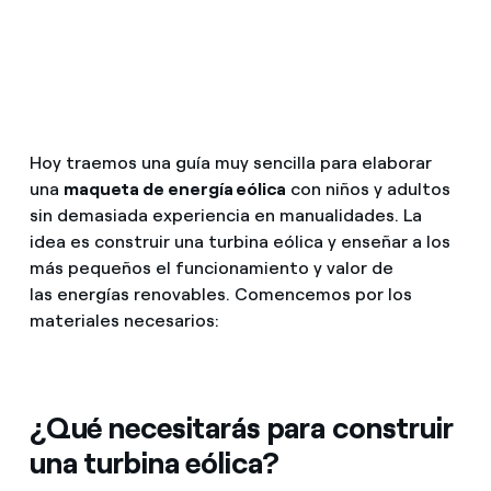
¿Cómo ver mis facturas de Endesa?
Climatización
¿Cómo cambiar el titular del contrato?
¿Has recibido una oferta para cambiar de
Te ayudamos
compañía?
Hoy traemos una guía muy sencilla para elaborar
Ofertas para autónomos y Pymes
una
maqueta de energía eólica
con niños y adultos
Compromiso
sin demasiada experiencia en manualidades. La
¿Gestionas varias comunidades de propietarios?
idea es construir una turbina eólica y enseñar a los
Blog
más pequeños el funcionamiento y valor de
las energías renovables. Comencemos por los
materiales necesarios:
Estafas telefónicas
¿Qué necesitarás para construir
una turbina eólica?