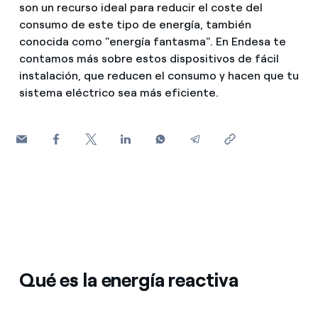
son un recurso ideal para reducir el coste del
¿Cómo ver mis facturas de Endesa?
consumo de este tipo de energía, también
Consejos de ahorro
Servicios
conocida como "energía fantasma". En Endesa te
¿Cómo cambiar el titular del contrato?
contamos más sobre estos dispositivos de fácil
Otros
¿Has recibido una oferta para cambiar de
instalación, que reducen el consumo y hacen que tu
Movilidad
compañía?
Futuro
sistema eléctrico sea más eficiente.
Ofertas para autónomos y Pymes
Horarios punta, llano y valle: qué son, cuándo aplican y 
Blog
¿Gestionas varias comunidades de propietarios?
Cita previa Endesa: cómo pedir, cambiar o anular tu cita
Te ayudamos
¿Qué es el consumo responsable?
Qué es la energía reactiva