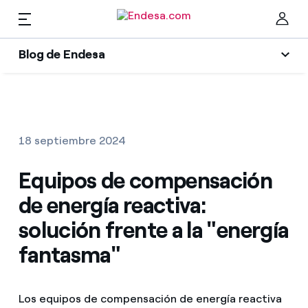
ES
Blog de Endesa
Empresas y Autónomos
Blog de Endesa
Cer
Luz
Luz
18 septiembre 2024
Climatización
Equipos de compensación
Gas
Gas
de energía reactiva:
Movilidad
Mantenimientos
solución frente a la "energía
Encuentra la tarifa que más te conviene
Solar
fantasma"
Compara nuestras tarifas de empresa y ahorra
Solar
Electrodomésticos
Por cada kWh que ahorres, te descontamos otro
Los equipos de compensación de energía reactiva
Clima
Empresas