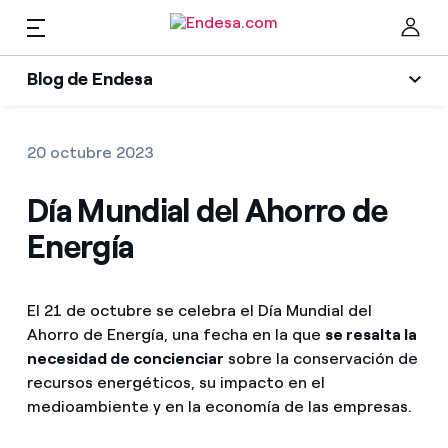
ES
Blog de Endesa
Empresas y Autónomos
Blog de Endesa
Cer
20 octubre 2023
Luz
Luz
Día Mundial del Ahorro de
Climatización
Energía
Gas
Gas
Movilidad
El 21 de octubre se celebra el Día Mundial del
Mantenimientos
Encuentra la tarifa que más te conviene
Ahorro de Energía, una fecha en la que
se resalta la
Solar
necesidad de concienciar
sobre la conservación de
Compara nuestras tarifas de empresa y ahorra
Solar
recursos energéticos, su impacto en el
Electrodomésticos
medioambiente y en la economía de las empresas.
Por cada kWh que ahorres, te descontamos otro
Clima
Empresas