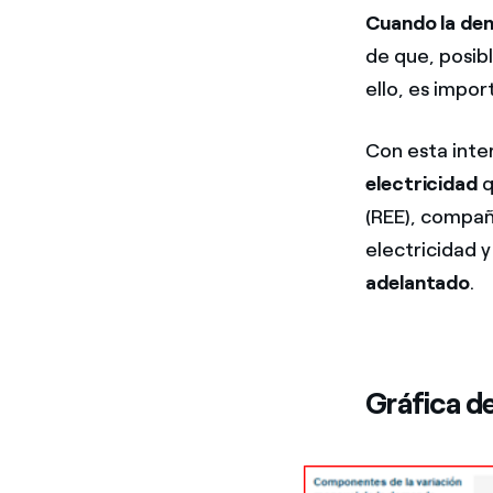
Cuando la dem
de que, posib
ello, es impor
Con esta inte
electricidad
q
(REE), compañ
electricidad y
adelantado
.
Gráfica d