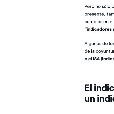
Pero no sólo 
presente, tam
cambios en e
“indicadores 
Algunos de los
de la coyuntu
o el ISA (Ind
El ind
un ind