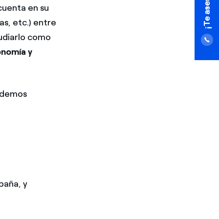
cuenta en su
s, etc.) entre
tudiarlo como
conomía
y
podemos
paña, y