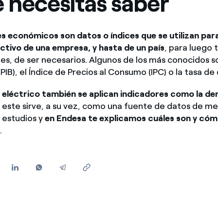
e necesitas saber
Ofertas para autónomos y Pymes
¿Gestionas varias comunidades de propietarios?
s económicos son datos o índices que se utilizan para
ctivo de una empresa, y hasta de un país
, para luego
stes, de ser necesarios. Algunos de los más conocidos 
(PIB), el Índice de Precios al Consumo (IPC) o la tasa d
 eléctrico también se aplican indicadores
como la de
y este sirve, a su vez, como una fuente de datos de me
e estudios y
en Endesa te explicamos cuáles son y có
s
.