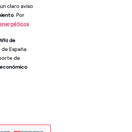
n claro aviso
miento
. Por
energéticos
.
Wh) de
a de España
porte de
r económico