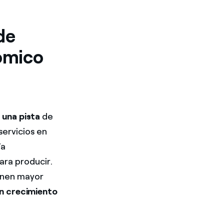
de
ómico
 una
pista
de
ervicios en
ía
para producir.
ienen mayor
un crecimiento