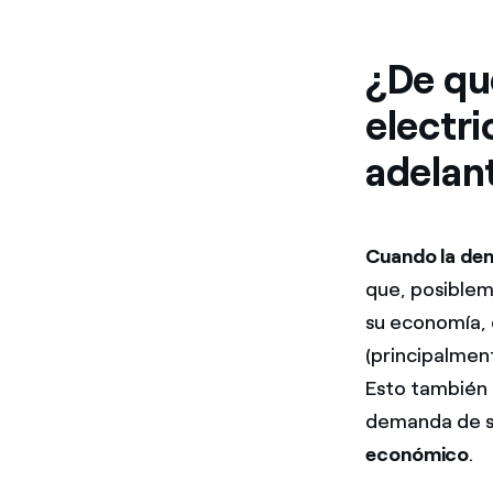
¿De qu
electr
adelan
Cuando la dem
que, posiblem
su economía, 
(principalment
Esto también 
demanda de su
económico
.