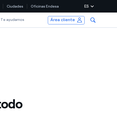
ES
Ciudades
Oficinas Endesa
Área cliente
lected item
Te ayudamos
todo