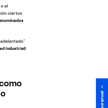
o el
ión ciertos
denominados
 “adelantado”
ad Industrial)
o como
do
¡Te asesoramos!