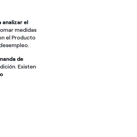
 analizar el
 tomar medidas
son el Producto
e desempleo.
manda de
dición. Existen
mo