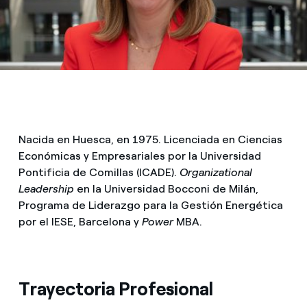
¿Cómo ver mis facturas de Endesa?
Compromiso
¿Cómo cambiar el titular del contrato?
¿Has recibido una oferta para cambiar de
compañía?
Ofertas para autónomos y Pymes
Nacida en Huesca, en 1975. Licenciada en Ciencias
¿Gestionas varias comunidades de propietarios?
Económicas y Empresariales por la Universidad
Pontificia de Comillas (ICADE).
Organizational
Leadership
en la Universidad Bocconi de Milán,
Programa de Liderazgo para la Gestión Energética
por el IESE, Barcelona y
Power
MBA.
Trayectoria Profesional