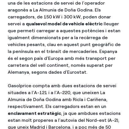
una de les estacions de servei de l'operador
aragonès a La Almunia de Doña Godina. Els
carregadors, de 150 kW i 300 kW, poden donar
servei a
qualsevol model de vehicle elèctric
lleuger
que permeti carregar a aquestes potències i estan
igualment dimensionats per a la recàrrega de
vehicles pesants, clau en aquest punt geogràfic de
la península en el trànsit de mercaderies. Espanya
és el segon país d'Europa amb més transport per
carretera del vell continent, només superat per
Alemanya, segons dades d'Eurostat.
Gasolprice compta amb dues estacions de servei
situades a l'A-121 i a l'A-220, que uneixen La
Almunia de Doña Godina amb Ricla i Cariñena,
respectivament. Els carregadors estan en un
enclavament estratègic
, ja que ambdues estacions
estan molt properes a l'autovia del Nord-est (A-2),
que uneix Madrid i Barcelona, i a poc més de 50