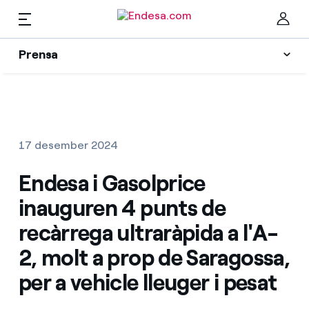
CA
Prensa
Premsa
Newsletter i alertes
Ta
Actualitat
17 desember 2024
Recursos
Endesa i Gasolprice
inauguren 4 punts de
Col·leccions
Troba la tarifa que més et convé
recàrrega ultraràpida a l'A-
2, molt a prop de Saragossa,
Compara les nostres tarifes d’empresa i estalvia
Contactes premsa
per a vehicle lleuger i pesat
Per cada kWh que estalviïs, et descomptem un
altre