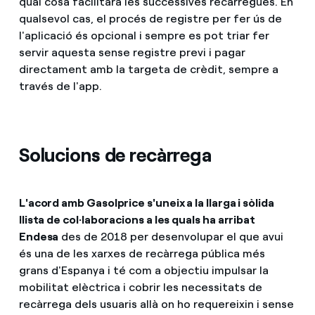
qual cosa facilitarà les successives recàrregues. En
qualsevol cas, el procés de registre per fer ús de
l'aplicació és opcional i sempre es pot triar fer
servir aquesta sense registre previ i pagar
directament amb la targeta de crèdit, sempre a
través de l'app.
Solucions de recàrrega
L'acord amb Gasolprice s'uneix a la llarga i sòlida
llista de col·laboracions a les quals ha arribat
Endesa
des de 2018 per desenvolupar el que avui
és una de les xarxes de recàrrega pública més
grans d'Espanya i té com a objectiu impulsar la
mobilitat elèctrica i cobrir les necessitats de
recàrrega dels usuaris allà on ho requereixin i sense