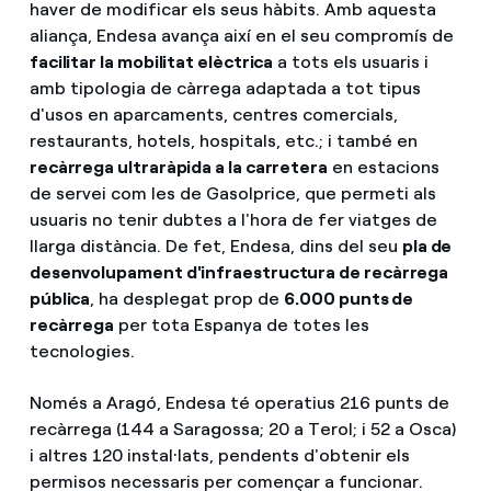
haver de modificar els seus hàbits. Amb aquesta
aliança, Endesa avança així en el seu compromís de
facilitar la mobilitat elèctrica
a tots els usuaris i
amb tipologia de càrrega adaptada a tot tipus
d'usos en aparcaments, centres comercials,
restaurants, hotels, hospitals, etc.; i també en
recàrrega ultraràpida a la carretera
en estacions
de servei com les de Gasolprice, que permeti als
usuaris no tenir dubtes a l'hora de fer viatges de
llarga distància. De fet, Endesa, dins del seu
pla de
desenvolupament d'infraestructura de recàrrega
pública
, ha desplegat prop de
6.000 punts de
recàrrega
per tota Espanya de totes les
tecnologies.
Només a Aragó, Endesa té operatius 216 punts de
recàrrega (144 a Saragossa; 20 a Terol; i 52 a Osca)
i altres 120 instal·lats, pendents d'obtenir els
permisos necessaris per començar a funcionar.