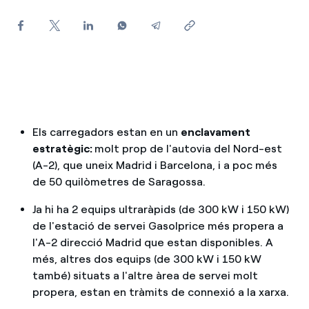
Com puc veure les meves factures d'Endesa?
Com canviar el titular del contracte?
Has rebut una oferta per canviar de companyia?
Ofertes per a autònoms i Pymes
Els carregadors estan en un
enclavament
Gestiones diverses comunitats de propietaris?
estratègic:
molt prop de l'autovia del Nord-est
(A-2), que uneix Madrid i Barcelona, i a poc més
de 50 quilòmetres de Saragossa.
Ja hi ha 2 equips ultraràpids (de 300 kW i 150 kW)
de l'estació de servei Gasolprice més propera a
l'A-2 direcció Madrid que estan disponibles. A
més, altres dos equips (de 300 kW i 150 kW
també) situats a l'altre àrea de servei molt
propera, estan en tràmits de connexió a la xarxa.