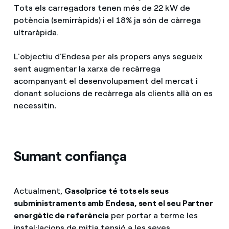
Tots els carregadors tenen més de 22 kW de
potència (semirràpids) i el 18% ja són de càrrega
ultraràpida.
L'objectiu d'Endesa per als propers anys segueix
sent augmentar la xarxa de recàrrega
acompanyant el desenvolupament del mercat i
donant solucions de recàrrega als clients allà on es
necessitin
.
Sumant confiança
Actualment,
Gasolprice té tots els seus
subministraments amb Endesa, sent el seu Partner
energètic de referència
per portar a terme les
instal·lacions de mitja tensió a les seves