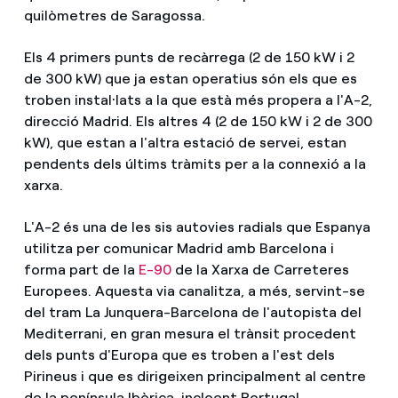
quilòmetres de Saragossa.
Els 4 primers punts de recàrrega (2 de 150 kW i 2
de 300 kW) que ja estan operatius són els que es
troben instal·lats a la que està més propera a l'A-2,
direcció Madrid. Els altres 4 (2 de 150 kW i 2 de 300
kW), que estan a l'altra estació de servei, estan
pendents dels últims tràmits per a la connexió a la
xarxa.
L'A-2​ és una de les sis autovies radials que Espanya
utilitza per comunicar Madrid amb Barcelona i
forma part de la
E-90
de la Xarxa de Carreteres
Europees. Aquesta via canalitza, a més, servint-se
del tram La Junquera-Barcelona de l'autopista del
Mediterrani, en gran mesura el trànsit procedent
dels punts d'Europa que es troben a l'est dels
Pirineus i que es dirigeixen principalment al centre
de la península Ibèrica, incloent Portugal.