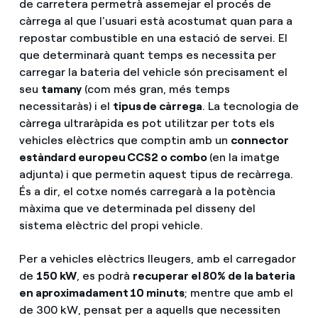
de carretera permetrà assemejar el procés de
càrrega al que l'usuari està acostumat quan para a
repostar combustible en una estació de servei. El
que determinarà quant temps es necessita per
carregar la bateria del vehicle són precisament el
seu
tamany
(com més gran, més temps
necessitaràs) i el
tipus de càrrega
. La tecnologia de
càrrega ultraràpida es pot utilitzar per tots els
vehicles elèctrics que comptin amb un
connector
estàndard europeu CCS2 o combo
(en la imatge
adjunta) i que permetin aquest tipus de recàrrega.
És a dir, el cotxe només carregarà a la potència
màxima que ve determinada pel disseny del
sistema elèctric del propi vehicle.
Per a vehicles elèctrics lleugers, amb el carregador
de
150 kW
, es podrà
recuperar el 80% de la bateria
en aproximadament 10 minuts
; mentre que amb el
de 300 kW, pensat per a aquells que necessiten