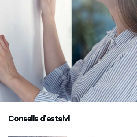
Com puc veure les meves factures d'Endesa?
Climatització
Com canviar el titular del contracte?
T'ajudem
Has rebut una oferta per canviar de companyia?
Ofertes per a autònoms i Pymes
Compromís
Gestiones diverses comunitats de propietaris?
Blog
Estafes telefòniques
Consells d'estalvi