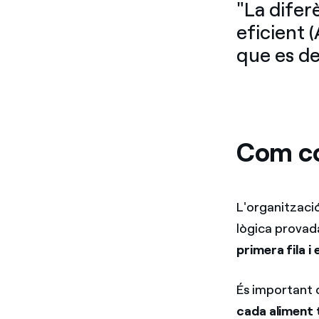
"La difer
eficient 
que es de
Com col
L'organitzaci
lògica provad
primera fila i
És important q
cada aliment t