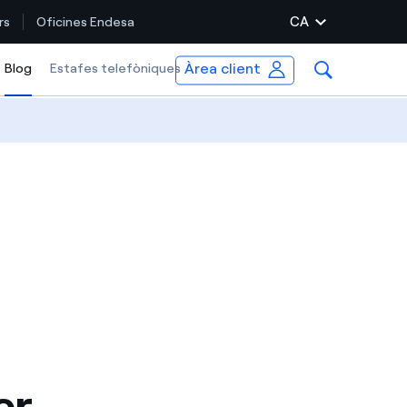
CA
rs
Oficines Endesa
Àrea client
Blog
Selected item
Estafes telefòniques
er