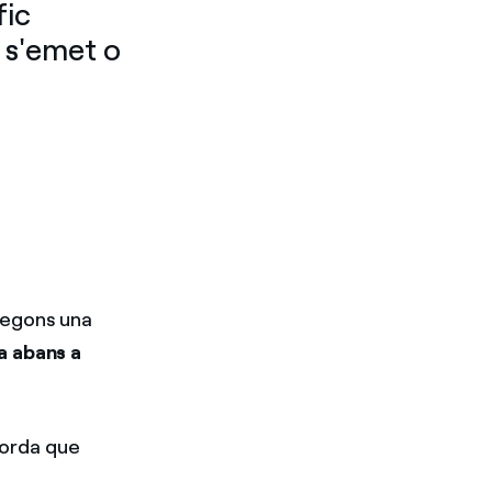
fic
 s'emet o
segons una
a abans a
ecorda que