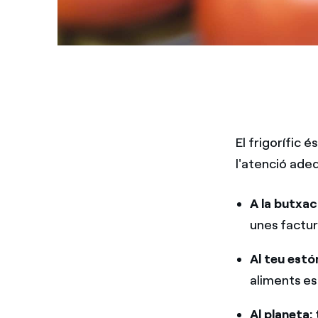
El frigorífic é
l'atenció ade
A la butxac
unes factur
Al teu est
aliments es
Al planeta: