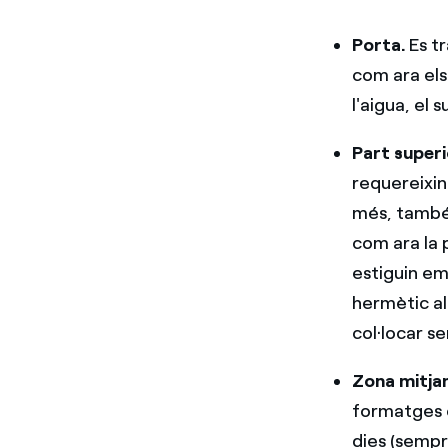
Porta.
Es tr
com ara els
l'aigua, el su
Part superi
requereixin
més, també 
com ara la 
estiguin em
hermètic al
col·locar s
Zona mitja
formatges o
dies (sempr