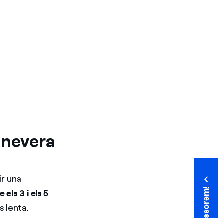
 nevera
ir una
T'assessorem!
 els 3 i els 5
 lenta.