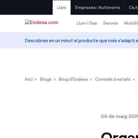
Llars
Empreses i Autònoms
Ciut
Saltar al contingut
Llum i Gas
Serveis
Mobili
Descobreix en un minut el producte que més s'adapti a
Inici
Blogs
Blog d'Endesa
Consells d estalvi
04 de maig 202
Organ