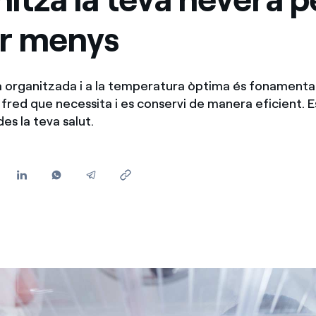
Ofertes per a autònoms i Pymes
r menys
Gestiones diverses comunitats de propietaris?
a organitzada i a la temperatura òptima és fonament
l fred que necessita i es conservi de manera eficient. E
es la teva salut.