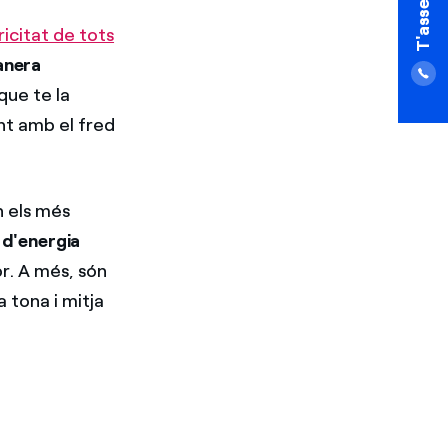
icitat de tots
anera
que te la
nt amb el fred
 els més
 d'energia
r. A més, són
a tona i mitja