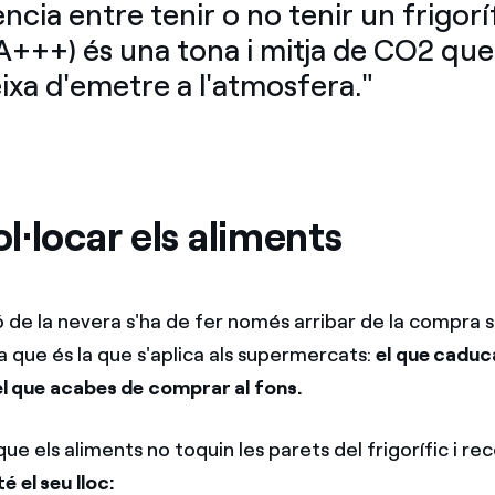
ència entre tenir o no tenir un frigorí
(A+++) és una tona i mitja de CO2 que
ixa d'emetre a l'atmosfera."
·locar els aliments
ó de la nevera s'ha de fer només arribar de la compra 
a que és la que s'aplica als supermercats:
el que caduc
 el que acabes de comprar al fons.
ue els aliments no toquin les parets del frigorífic i r
é el seu lloc: