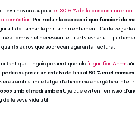
la teva nevera suposa
el 30,6 % de la despesa en electr
trodomèstics
. Per
reduir la despesa i que funcioni de m
egura't de tancar la porta correctament. Cada vegada 
més temps del necessari, el fred s'escapa... i juntame
 quants euros que sobrecarregaran la factura.
rtant que tinguis present que els
frigorífics A+++
són
e
poden suposar un estalvi de fins al 80 % en el consum
veres amb etiquetatge d'eficiència energètica inferio
osos amb el medi ambient,
ja que eviten l'emissió d'un
 de la seva vida útil.