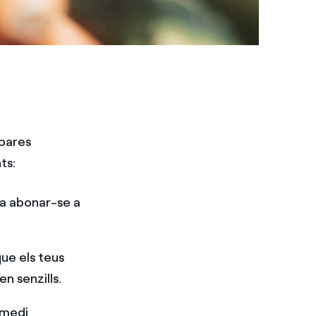
 pares
ts:
a abonar-se a
que els teus
n senzills.
 medi