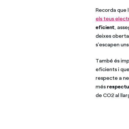
Recorda que 
els teus elec
eficient
, ass
deixes oberta 
s'escapen uns
També és impo
eficients i qu
respecte a ne
més
respectu
de CO2 al llarg