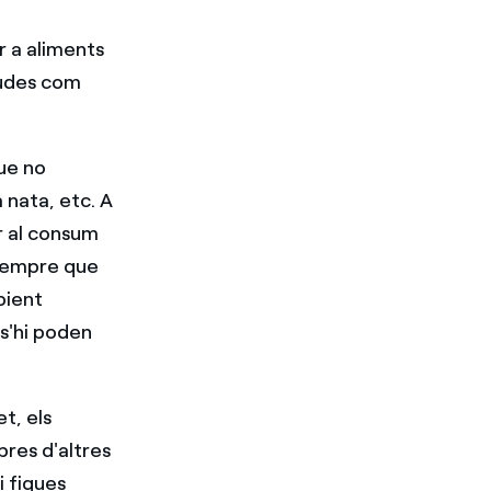
er a aliments
gudes com
que no
 nata, etc. A
r al consum
(sempre que
pient
 s'hi poden
et, els
bres d'altres
i fiques