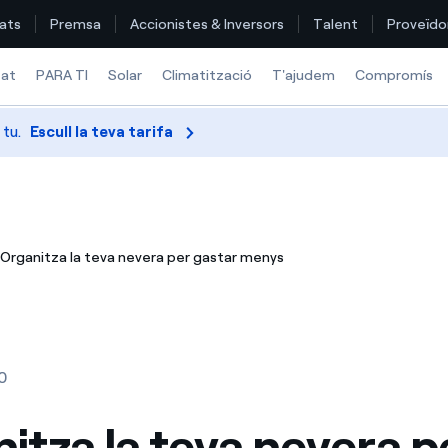
ats
Premsa
Accionistes & Inversors
Talent
Proveïdo
tat
PARA TI
Solar
Climatització
T'ajudem
Compromís
 tu.
Escull la teva tarifa
Troba la tarifa que més et convé
Compara les nostres tarifes d’empresa i estalvia
Organitza la teva nevera per gastar menys
Per cada kWh que estalviïs, et descomptem un altre
Com puc veure les meves factures d'Endesa?
Com canviar el titular del contracte?
0
Has rebut una oferta per canviar de companyia?
itza la teva nevera p