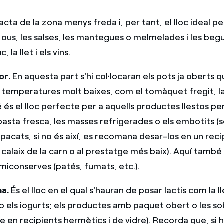
acta de la zona menys freda i, per tant, el lloc ideal p
 ous, les salses, les mantegues o melmelades i les be
c, la llet i els vins.
or.
En aquesta part s'hi col·locaran els pots ja oberts 
 temperatures molt baixes, com el tomàquet fregit, la
és el lloc perfecte per a aquells productes llestos pe
pasta fresca, les masses refrigerades o els embotits 
pacats, si no és així, es recomana desar-los en un reci
 calaix de la carn o al prestatge més baix). Aquí també
emiconserves (patés, fumats, etc.).
na.
És el lloc en el qual s'hauran de posar lactis com la ll
 els iogurts; els productes amb paquet obert o les so
e en recipients hermètics i de vidre). Recorda que, si h