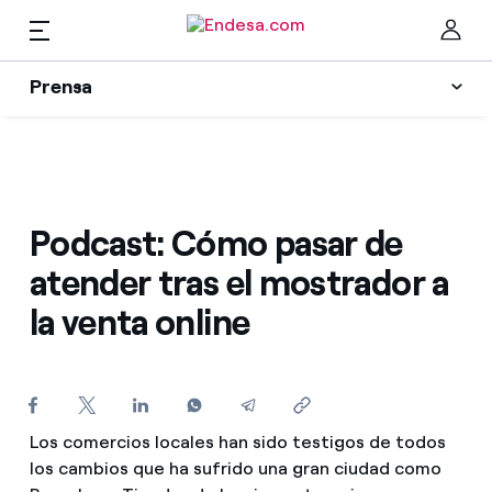
Prensa
Prensa
Newsletter y alertas
Cer
Actualidad
Podcast: Cómo pasar de
atender tras el mostrador a
Recursos
la venta online
Colecciones
Encuentra la tarifa que más te conviene
Compara nuestras tarifas de empresa y ahorra
Contactos prensa
Los comercios locales han sido testigos de todos
Por cada kWh que ahorres, te descontamos otro
los cambios que ha sufrido una gran ciudad como
La cara e