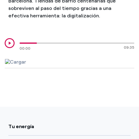
Barcelona. Tiendas de barrio centenarias que
¿Cómo ver mis facturas de Endesa?
sobreviven al paso del tiempo gracias a una
efectiva herramienta: la digitalización.
¿Cómo cambiar el titular del contrato?
¿Has recibido una oferta para cambiar de
compañía?
09:35
00:00
Ofertas para autónomos y Pymes
¿Gestionas varias comunidades de propietarios?
Tu energía