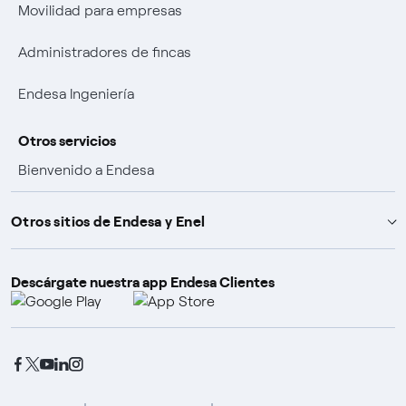
Movilidad para empresas
Administradores de fincas
Endesa Ingeniería
Otros servicios
Bienvenido a Endesa
Ventajas por ser cliente
Otros sitios de Endesa y Enel
Promociones y ganadores
Descárgate nuestra app Endesa Clientes
Endesa X Way
Pólizas de seguro
Fundación Endesa
Enel Group
Enel Green Power
Enel Global Trading