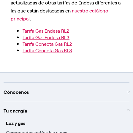
actualizadas de otras tarifas de Endesa diferentes a
las que están destacadas en
nuestro catálogo
principal
.
Tarifa Gas Endesa RL2
Tarifa Gas Endesa RL3
Tarifa Conecta Gas RL2
Tarifa Conecta Gas RL3
Cónocenos
Te ayudamos
Tu energía
Ayuda y contacto
Sobre Endesa
Luz y gas
Comparador tarifas luz y gas