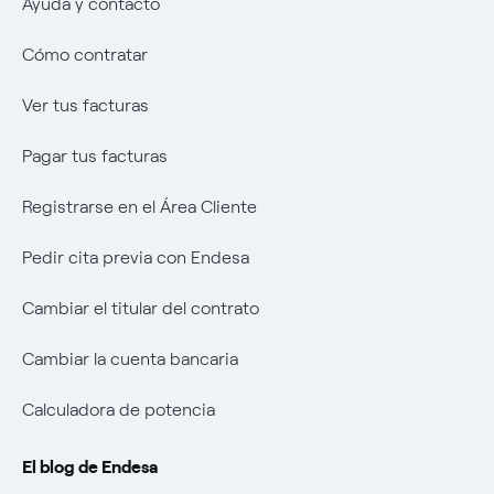
Ayuda y contacto
Cambiar la cuenta bancaria
Offerta Servizio Tutela Gas
Negoziacioine paritetica
Una respuesta
Cómo contratar
Calculadora de potencia
Offerta Servizio Tutela Gas
El legado que seremos
Ver tus facturas
Sistema Interno de Protección del Informante
Music Lover
Pagar tus facturas
Wikivatios
Registrarse en el Área Cliente
Pedir cita previa con Endesa
Cambiar el titular del contrato
Cambiar la cuenta bancaria
Calculadora de potencia
El blog de Endesa