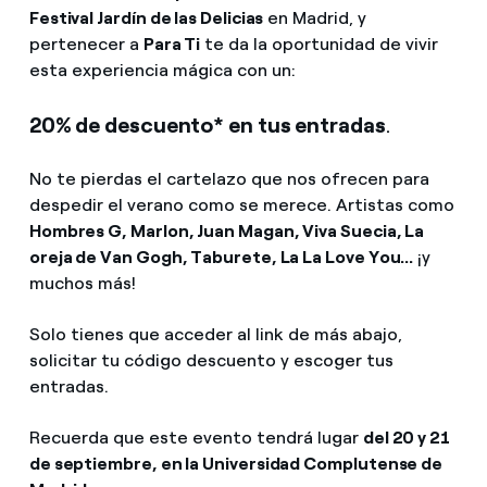
¿Cómo ver mis facturas de Endesa?
Festival Jardín de las Delicias
en Madrid, y
pertenecer a
Para Ti
te da la oportunidad de vivir
Climatización
¿Cómo cambiar el titular del contrato?
esta experiencia mágica con un:
¿Has recibido una oferta para cambiar de
20% de descuento* en tus entradas
.
Te ayudamos
compañía?
No te pierdas el cartelazo que nos ofrecen para
Ofertas para autónomos y Pymes
Compromiso
despedir el verano como se merece. Artistas como
Hombres G, Marlon, Juan Magan, Viva Suecia, La
¿Gestionas varias comunidades de propietarios?
oreja de Van Gogh, Taburete, La La Love You...
¡y
Blog
muchos más!
Estafas telefónicas
Solo tienes que acceder al link de más abajo,
solicitar tu código descuento y escoger tus
entradas.
Recuerda que este evento tendrá lugar
del 20 y 21
de septiembre, en la Universidad Complutense de