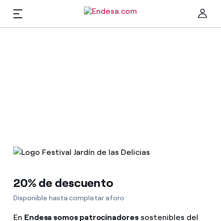
ES
Hogares
Cer
Luz y gas
Servicios
Movilidad
Encuentra la tarifa que más te conviene
20% de descuento
Compara nuestras tarifas de empresa y ahorra
PARA TI
Disponible hasta completar aforo
Por cada kWh que ahorres, te descontamos otro
En
Endesa somos patrocinadores
sostenibles del
Solar