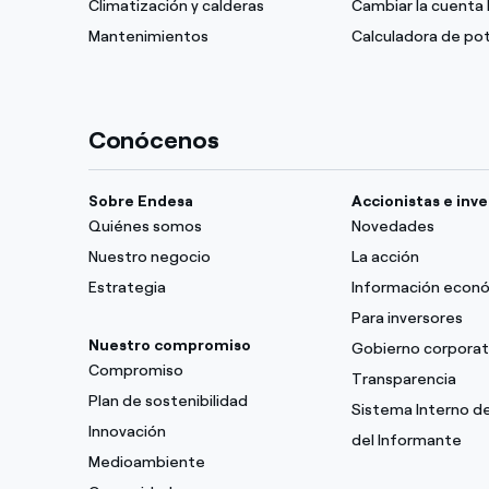
Climatización y calderas
Cambiar la cuenta 
Mantenimientos
Calculadora de po
Conócenos
Sobre Endesa
Accionistas e inv
Quiénes somos
Novedades
Nuestro negocio
La acción
Estrategia
Información econ
Para inversores
Nuestro compromiso
Gobierno corporat
Compromiso
Transparencia
Plan de sostenibilidad
Sistema Interno d
Innovación
del Informante
Medioambiente