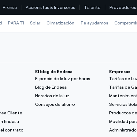
Prensa
Accionistas & Inversores
Talento
Proveedores
d
PARA TI
Solar
Climatización
Te ayudamos
Compromi
Encuentra la tarifa que más te conviene
Compara nuestras tarifas de empresa y ahorra
El blog de Endesa
Empresas
El precio de la luz por horas
Tarifas de L
Por cada kWh que ahorres, te descontamos otro
Blog de Endesa
Tarifas de G
Horarios de la luz
Mantenimient
¿Cómo ver mis facturas de Endesa?
Consejos de ahorro
Servicios Sol
¿Cómo cambiar el titular del contrato?
Área Cliente
Productos de
con Endesa
Movilidad pa
¿Has recibido una oferta para cambiar de compañía?
del contrato
Administrado