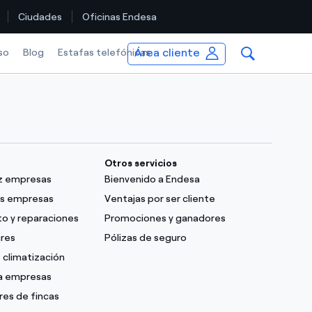
Ciudades
Oficinas Endesa
Área cliente
so
Blog
Estafas telefónicas
Otros servicios
uz empresas
Bienvenido a Endesa
as empresas
Ventajas por ser cliente
o y reparaciones
Promociones y ganadores
ares
Pólizas de seguro
 climatización
ra empresas
res de fincas