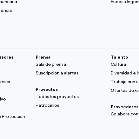
bancaria
Endesa Ingeni
Ofertas para autónomos y Pymes
tencia
¿Gestionas varias comunidades de propietarios?
ersores
Prensa
Talento
Sala de prensa
Cultura
Suscripción a alertas
Diversidad e i
ómica
Trabaja con 
Proyectos
Ofertas de 
Todos los proyectos
ivo
Patrocinios
Proveedores
Colabora con
e Protección