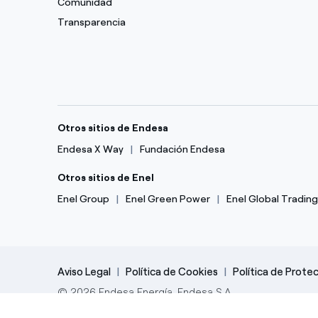
Comunidad
Transparencia
Otros sitios de Endesa
Endesa X Way
Fundación Endesa
Otros sitios de Enel
Enel Group
Enel Green Power
Enel Global Trading
Aviso Legal
Política de Cookies
Política de Prote
© 2026 Endesa Energía, Endesa S.A.