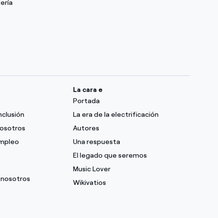
ería
La cara e
Portada
nclusión
La era de la electrificación
nosotros
Autores
empleo
Una respuesta
El legado que seremos
Music Lover
 nosotros
Wikivatios