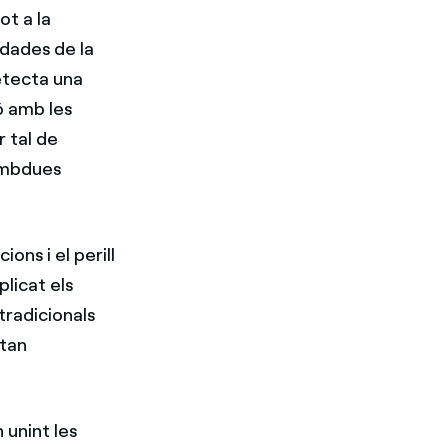
ot a la
 dades de la
etecta una
ó amb les
r tal de
ambdues
ons i el perill
plicat els
tradicionals
stan
 unint les