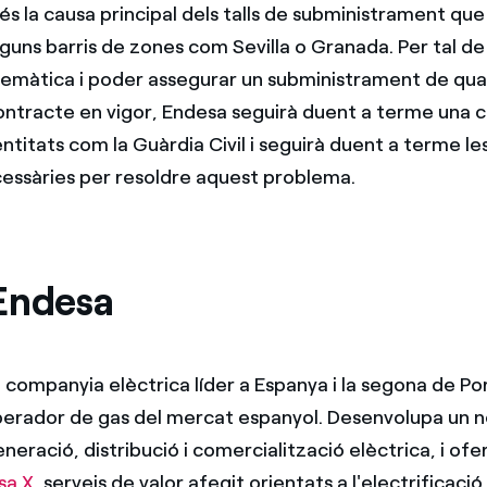
és la causa principal dels talls de subministrament que
guns barris de zones com Sevilla o Granada. Per tal de p
emàtica i poder assegurar un subministrament de qual
ontracte en vigor, Endesa seguirà duent a terme una c
titats com la Guàrdia Civil i seguirà duent a terme les
cessàries per resoldre aquest problema.
Endesa
 companyia elèctrica líder a Espanya i la segona de Po
perador de gas del mercat espanyol. Desenvolupa un 
neració, distribució i comercialització elèctrica, i of
sa X
, serveis de valor afegit orientats a l'electrificació