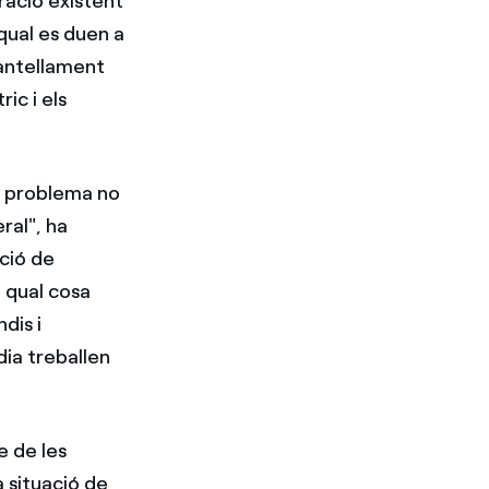
oració existent
 qual es duen a
mantellament
ic i els
n problema no
ral", ha
ció de
a qual cosa
dis i
dia treballen
e de les
 situació de