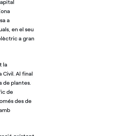
capital
 Zona
sa a
quals, en el seu
lèctric a gran
t la
ivil. Al final
s de plantes.
fic de
 només des de
s amb