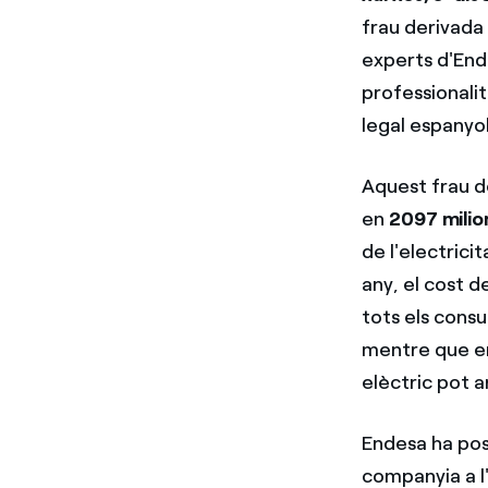
frau derivada 
experts d'Ende
professionalit
legal espanyo
Aquest frau de
en
2097 milio
de l'electrici
any, el cost d
tots els cons
mentre que en
elèctric pot a
Endesa ha posa
companyia a l'