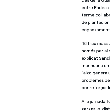
Des de la Guàr
entre Endesa i
terme col·lab
de plantacions
enganxaments 
"El frau mass
només per al s
explicat
Sánc
marihuana en 
"això genera 
problemes per 
per reforçar l
A la jornada f
xarxes, e-dis