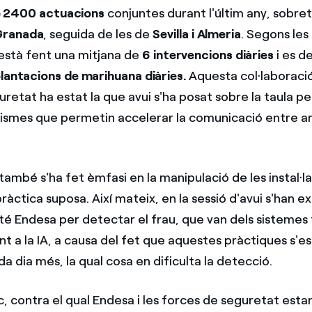
 2400 actuacions
conjuntes durant l'últim any, sobret
Granada
, seguida de les de
Sevilla i Almeria
. Segons les
està fent una mitjana de
6 intervencions diàries
i es d
plantacions de marihuana diàries.
Aquesta col·laboraci
retat ha estat la que avui s'ha posat sobre la taula pe
ismes que permetin accelerar la comunicació entre 
ambé s'ha fet èmfasi en la manipulació de les instal·laci
àctica suposa. Així mateix, en la sessió d'avui s'han ex
té Endesa per detectar el frau, que van dels sistemes 
 a la IA, a causa del fet que aquestes pràctiques s'e
da dia més, la qual cosa en dificulta la detecció.
ic, contra el qual Endesa i les forces de seguretat estan