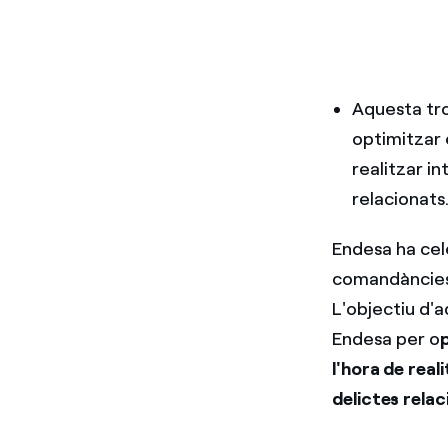
Aquesta tr
optimitzar e
realitzar in
relacionats
Endesa ha cel
comandàncies
L'objectiu d'a
Endesa per o
l'hora de reali
delictes relac