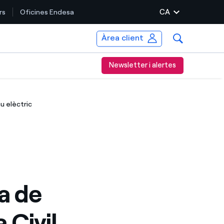
CA
rs
Oficines Endesa
Àrea client
Newsletter i alertes
u elèctric
a de
 Civil