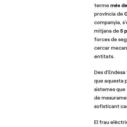
terme
més de
província de
companyia, s'
mitjana de
5 
forces de segu
cercar mecan
entitats.
Des d'Endesa t
que aquesta pr
sistemes que 
de mesurament
sofisticant ca
El frau elèctr