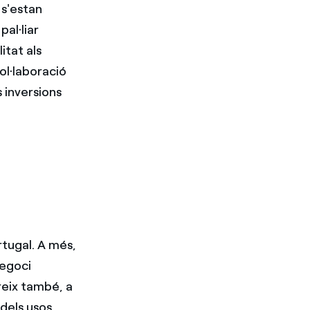
 s'estan
al·liar
itat als
ol·laboració
 inversions
rtugal. A més,
negoci
ereix també, a
 dels usos