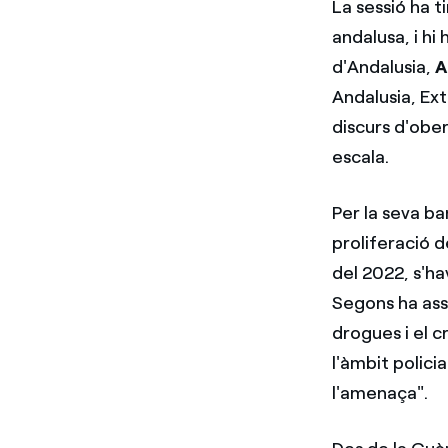
La sessió ha ti
andalusa, i hi
d'Andalusia,
A
Andalusia, Ext
discurs d'ober
escala.
Per la seva b
proliferació d
del 2022, s'ha
Segons ha asse
drogues i el 
l'àmbit polici
l'amenaça".