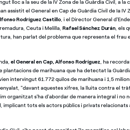
ngut lloc a la seu de la IV Zona de la Guàrdia Civil, a la 
 han assistit el General en Cap de Guàrdia Civil de Ia IV
lfonso Rodríguez Castillo
, i el Director General d'Ende
remadura, Ceuta i Melilla,
Rafael Sánchez Durán
, els 
tura, han parlat del problema que representa el frau e
anda,
el General en Cap, Alfonso Rodríguez
, ha recorda
e plantacions de marihuana que ha detectat la Guàrdia C
vien intervingut 61.772 quilos de marihuana i 1,5 milion
nyalat, "davant aquestes xifres, la lluita contra el trà
crim organitzat s'ha d'abordar de manera integral i no
al, implicant tots els actors públics i privats relacionat