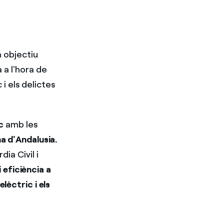
 objectiu
 a l'hora de
 i els delictes
c
amb les
na d'Andalusia.
ia Civil i
 eficiència
a
lèctric i els