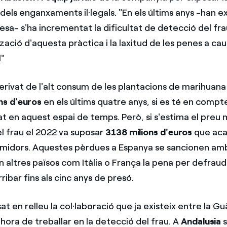
dels enganxaments il·legals. "En els últims anys -han ex
sa- s'ha incrementat la dificultat de detecció del fra
zació d'aquesta pràctica i la laxitud de les penes a ca
l"
rivat de l'alt consum de les plantacions de marihuana 
ns d'euros
en els últims quatre anys, si es té en compt
tat en aquest espai de temps. Però, si s'estima el preu m
el frau el 2022 va suposar
3138 milions d'euros
que aca
umidors. Aquestes pèrdues a Espanya se sancionen am
 altres països com Itàlia o França la pena per defraud
rribar fins als cinc anys de presó.
t en relleu la col·laboració que ja existeix entre la Guàr
hora de treballar en la detecció del frau. A
Andalusia
s