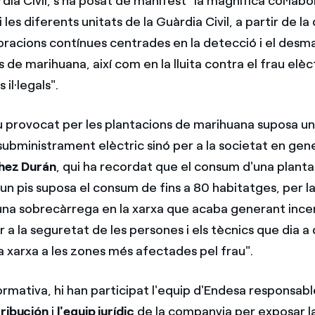
dia Civil, s'ha posat de manifest "la magnífica col·lab
 les diferents unitats de la Guàrdia Civil, a partir de la
oracions contínues centrades en la detecció i el des
 de marihuana, així com en la lluita contra el frau elèctr
il·legals".
iu provocat per les plantacions de marihuana suposa u
ubministrament elèctric sinó per a la societat en gene
hez Durán
, qui ha recordat que el consum d'una planta
un pis suposa el consum de fins a 80 habitatges, per l
una sobrecàrrega en la xarxa que acaba generant incen
a la seguretat de les persones i els tècnics que dia a 
a xarxa a les zones més afectades pel frau".
ormativa, hi han participat l'equip d'Endesa responsabl
tribución
i
l'equip jurídic
de la companyia per exposar la