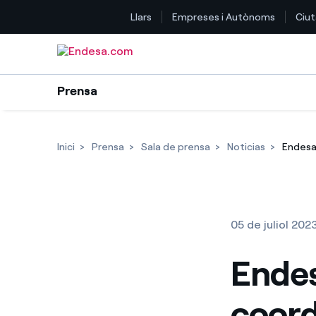
Llars
Empreses i Autònoms
Ciut
Saltar al contingut
Prensa
Inici
Prensa
Sala de prensa
Noticias
Endesa 
05 de juliol 202
Endes
coord