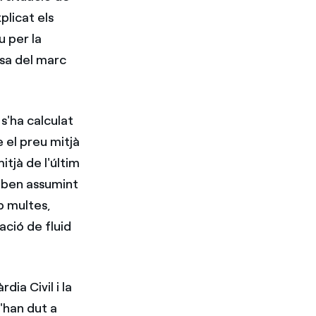
plicat els
u per la
usa del marc
s'ha calculat
e el preu mitjà
itjà de l'últim
ben assumint
b multes,
ació de fluid
dia Civil i la
'han dut a