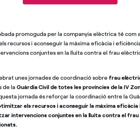
obada promoguda per la companyia elèctrica té com a
ls recursos i aconseguir la màxima eficàcia i eficiència
tervencions conjuntes en la lluita contra el frau elèctric
.
ebrat unes jornades de coordinació sobre
frau elèctri
 de la
Guàrdia Civil de totes les províncies de la IV Zo
questa jornada és reforçar la coordinació entre la Guàrd
ptimitzar els recursos i aconseguir la màxima eficàcia i
tzar intervencions conjuntes en la lluita contra el frau e
ionats.